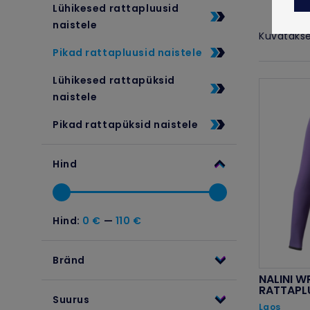
Lühikesed rattapluusid
TALVETOOTED
naistele
Kuvatakse
Pikad rattapluusid naistele
Lühikesed rattapüksid
naistele
Pikad rattapüksid naistele
Hind
Hind:
0 €
—
110 €
Minimaalne
Maksimaalne
hind
hind
Bränd
NALINI W
RATTAPL
Suurus
Laos