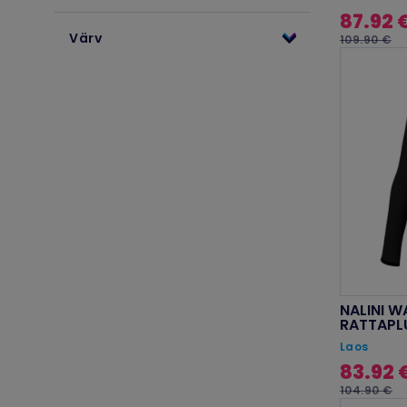
87.92 
Värv
109.90 €
NALINI W
RATTAPL
Laos
83.92 
104.90 €