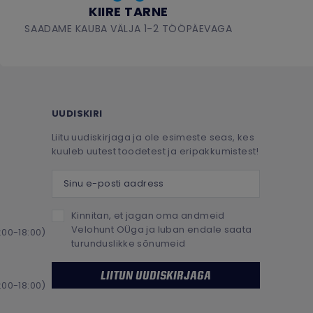
KIIRE TARNE
SAADAME KAUBA VÄLJA 1-2 TÖÖPÄEVAGA
UUDISKIRI
Liitu uudiskirjaga ja ole esimeste seas, kes
kuuleb uutest toodetest ja eripakkumistest!
Sinu e-posti aadress
Kinnitan, et jagan oma andmeid
Velohunt OÜga ja luban endale saata
:00-18:00)
turunduslikke sõnumeid
LIITUN UUDISKIRJAGA
:00-18:00)