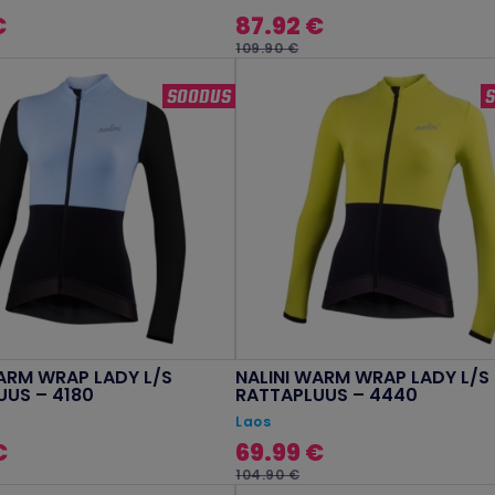
€
87.92 €
109.90 €
SOODUS
ARM WRAP LADY L/S
NALINI WARM WRAP LADY L/S
UUS – 4180
RATTAPLUUS – 4440
Laos
€
69.99 €
104.90 €