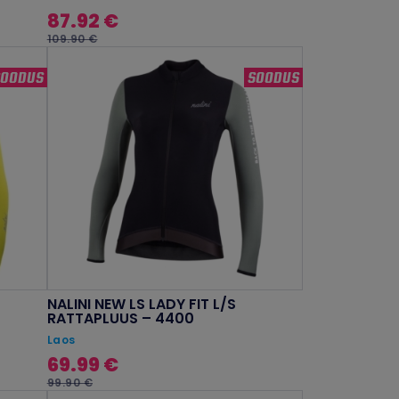
87.92 €
109.90 €
SOODUS
SOODUS
NALINI NEW LS LADY FIT L/S
RATTAPLUUS – 4400
Laos
69.99 €
99.90 €