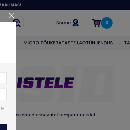
MAAILMAS!
Sisene
0
Otsi
Items in cart: 0
ODUS
MICRO TÕUKERATASTE LAOTÜHJENDUS
TA
NAISTELE
rju
emad ja paksemad erinevatel temperatuuridel