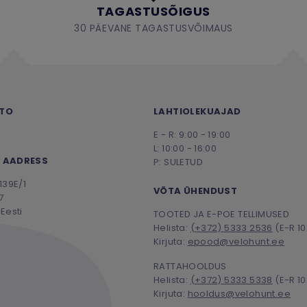
TAGASTUSÕIGUS
30 PÄEVANE TAGASTUSVÕIMAUS
NTO
LAHTIOLEKUAJAD
E - R: 9:00 - 19:00
L: 10:00 - 16:00
 AADRESS
P: SULETUD
139E/1
VÕTA ÜHENDUST
7
Eesti
TOOTED JA E-POE TELLIMUSED
Helista:
(+372) 5333 2536
(E-R 10
Kirjuta:
epood@velohunt.ee
RATTAHOOLDUS
Helista:
(+372) 5333 5338
(E-R 10
Kirjuta:
hooldus@velohunt.ee