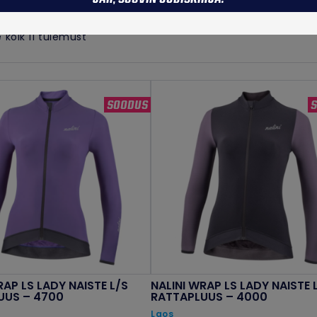
Sorditud
 kõik 11 tulemust
hinna
järgi:
kõrgeimast
SOODUS
madalaimani
RAP LS LADY NAISTE L/S
NALINI WRAP LS LADY NAISTE 
UUS – 4700
RATTAPLUUS – 4000
Laos