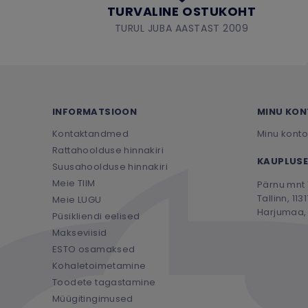
TURVALINE OSTUKOHT
TURUL JUBA AASTAST 2009
INFORMATSIOON
MINU KO
Kontaktandmed
Minu konto
Rattahoolduse hinnakiri
KAUPLUSE
Suusahoolduse hinnakiri
Meie TIIM
Pärnu mnt 
Tallinn, 1131
Meie LUGU
Harjumaa, 
Püsikliendi eelised
Makseviisid
ESTO osamaksed
Kohaletoimetamine
Toodete tagastamine
Müügitingimused