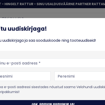
 - HINGELT RATTUR - SINU USALDUSVÄÄRNE PARTNER RATTA
Sisene
 uudiskirjaga!
iitu uudiskirjaga!
ERATTAD
TOIT JA TREENING
VABA AEG
% SO
tu uudiskirjaga ja saa sooduskoode ning tooteuudiseid!
rattapluusid naistele
posti aadress
ATTAPLUUSID 
 e-posti aadressi sisestades nõustud saama Velohundi uudiski
eripakkumisi!
kkade varrukatega rattapluusid spetsiaalselt naistele. Õh
sutamiseks.
JAH, SOOVIN UUDISKIRJA!