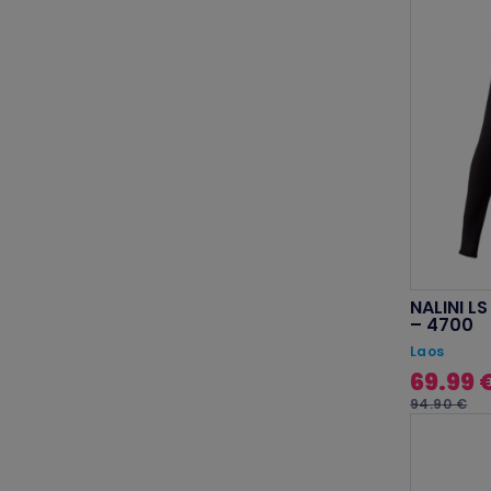
NALINI L
– 4700
Laos
69.99 
94.90 €