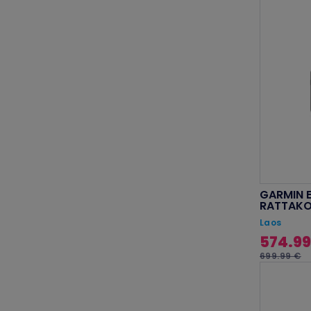
GARMIN 
RATTAK
Laos
574.99
699.99 €