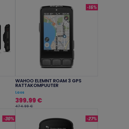
-16%
WAHOO ELEMNT ROAM 3 GPS
RATTAKOMPUUTER
Laos
399.99 €
474.99 €
-30%
-27%