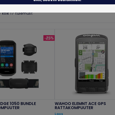
Sorditud
 kõik 17 tulemust
hinna
järgi:
kõrgeimast
-25%
madalaimani
EDGE 1050 BUNDLE
WAHOO ELEMNT ACE GPS
OMPUUTER
RATTAKOMPUUTER
Laos