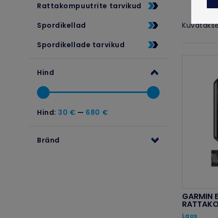
Rattakompuutrite tarvikud
TALVETOOTED
Spordikellad
Kuvatakse
Spordikellade tarvikud
Hind
Hind:
30 €
—
680 €
Minimaalne
Maksimaalne
hind
hind
Bränd
GARMIN 
RATTAK
Laos