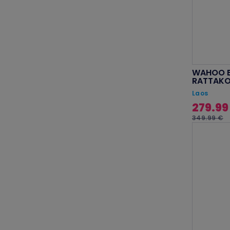
WAHOO E
RATTAK
Laos
279.99
349.99 €