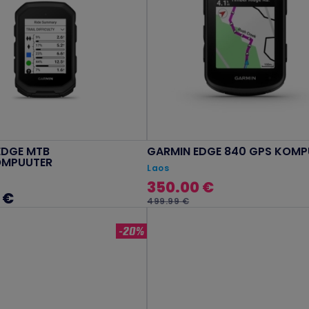
EDGE MTB
GARMIN EDGE 840 GPS KOMP
OMPUUTER
Laos
350.00 €
 €
499.99 €
-20%