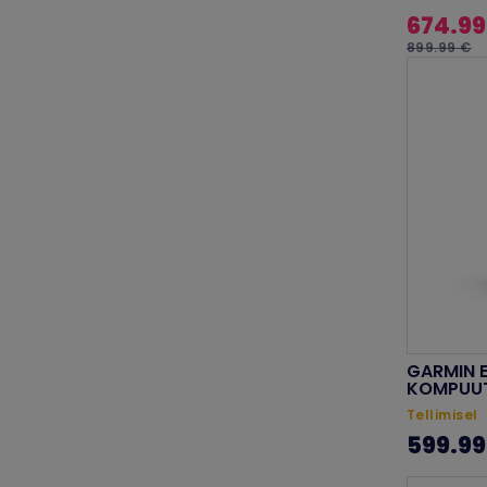
674.99
899.99 €
GARMIN 
KOMPUU
Tellimisel
599.99