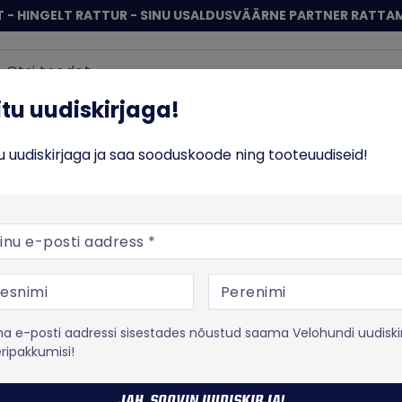
 - HINGELT RATTUR - SINU USALDUSVÄÄRNE PARTNER RATTA
Sisene
 uudiskirjaga!
iitu uudiskirjaga!
ERATTAD
TOIT JA TREENING
VABA AEG
% SO
tu uudiskirjaga ja saa sooduskoode ning tooteuudiseid!
lad ja rattakompuutrid
Rattakompuutrid
posti aadress
ATTAKOMPUUTR
 e-posti aadressi sisestades nõustud saama Velohundi uudiski
eripakkumisi!
ie valikust leiad enda rattale kella GPS ühendusega ratta
idomeetriteni välja. Hinnavahemik ja ka võimaluste vahemik 
JAH, SOOVIN UUDISKIRJA!