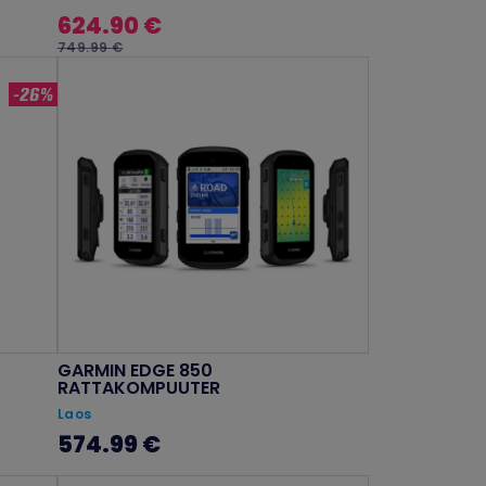
624.90 €
749.99 €
-26%
GARMIN EDGE 850
RATTAKOMPUUTER
Laos
574.99 €