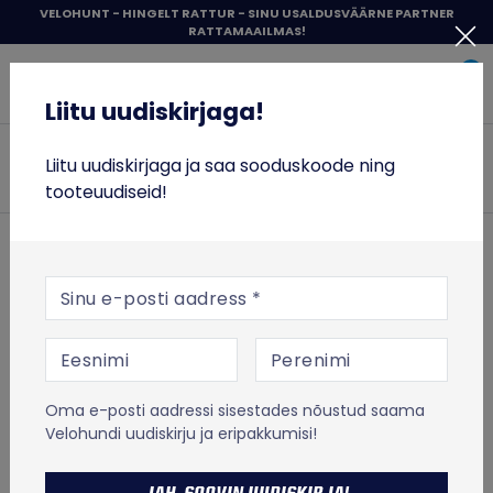
Liigu
VELOHUNT - HINGELT RATTUR - SINU USALDUSVÄÄRNE PARTNER
RATTAMAAILMAS!
sisu
Liitu uudiskirjaga!
juurde
0
Items 
Sisene
Liitu uudiskirjaga!
Velohunt
JALGRATTAD
Liitu uudiskirjaga ja saa sooduskoode ning
Otsi
tooteuudiseid!
RATTASÕIT
ESILEHT
RATTASÕIT
Jalgrataste varuosad
TÕUKERATTAD
Pidurid ja tarvikud
Kruusarataste pidurilingid
E-posti aadress
TOIT JA TREENING
KRUUSARATASTE
VABA AEG
PIDURILINGID
Oma e-posti aadressi sisestades nõustud saama
% SOODUS
Velohundi uudiskirju ja eripakkumisi!
MICRO TÕUKERATASTE LAOTÜHJENDUS
TOOTED
FILTRID