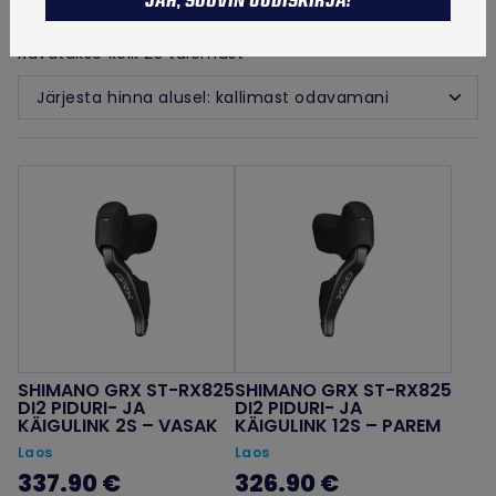
JAH, SOOVIN UUDISKIRJA!
TALVETOOTED
Sorditud
Kuvatakse kõik 23 tulemust
hinna
järgi:
kõrgeimast
madalaimani
SHIMANO GRX ST-RX825
SHIMANO GRX ST-RX825
DI2 PIDURI- JA
DI2 PIDURI- JA
KÄIGULINK 2S – VASAK
KÄIGULINK 12S – PAREM
Laos
Laos
337.90 €
326.90 €