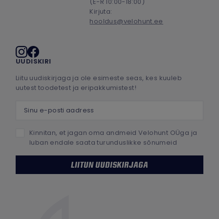
(E-R 10:00-18:00)
Kirjuta:
hooldus@velohunt.ee
Sotsiaalmeedia
UUDISKIRI
Liitu uudiskirjaga ja ole esimeste seas, kes kuuleb
uutest toodetest ja eripakkumistest!
Sinu e-posti aadress
Kinnitan, et jagan oma andmeid Velohunt OÜga ja
luban endale saata turunduslikke sõnumeid
LIITUN UUDISKIRJAGA