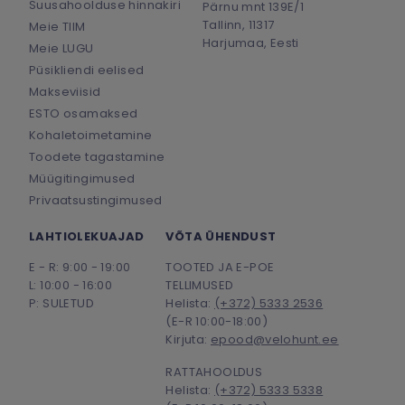
Suusahoolduse hinnakiri
Pärnu mnt 139E/1
Tallinn, 11317
Meie TIIM
Harjumaa, Eesti
Meie LUGU
Püsikliendi eelised
Makseviisid
ESTO osamaksed
Kohaletoimetamine
Toodete tagastamine
Müügitingimused
Privaatsustingimused
LAHTIOLEKUAJAD
VÕTA ÜHENDUST
E - R: 9:00 - 19:00
TOOTED JA E-POE
L: 10:00 - 16:00
TELLIMUSED
P: SULETUD
Helista:
(+372) 5333 2536
(E-R 10:00-18:00)
Kirjuta:
epood@velohunt.ee
RATTAHOOLDUS
Helista:
(+372) 5333 5338