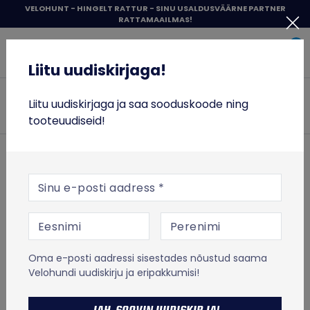
Liigu
VELOHUNT - HINGELT RATTUR - SINU USALDUSVÄÄRNE PARTNER
RATTAMAAILMAS!
sisu
Liitu uudiskirjaga!
juurde
0
Items 
Sisene
Liitu uudiskirjaga!
Velohunt
JALGRATTAD
Liitu uudiskirjaga ja saa sooduskoode ning
Otsi
tooteuudiseid!
RATTASÕIT
ESILEHT
JALGRATTAD
Linna- ja hübriidrattad
Naiste rattad
TÕUKERATTAD
E-posti aadress
TOIT JA TREENING
NAISTE RATTAD
VABA AEG
Oma e-posti aadressi sisestades nõustud saama
% SOODUS
TOOTED
FILTRID
Velohundi uudiskirju ja eripakkumisi!
MICRO TÕUKERATASTE LAOTÜHJENDUS
Sorditud
Kuvatakse kõik 13 tulemust