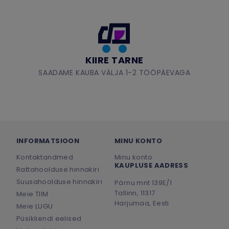
KIIRE TARNE
SAADAME KAUBA VÄLJA 1-2 TÖÖPÄEVAGA
INFORMATSIOON
MINU KONTO
Kontaktandmed
Minu konto
KAUPLUSE AADRESS
Rattahoolduse hinnakiri
Suusahoolduse hinnakiri
Pärnu mnt 139E/1
Tallinn, 11317
Meie TIIM
Harjumaa, Eesti
Meie LUGU
Püsikliendi eelised