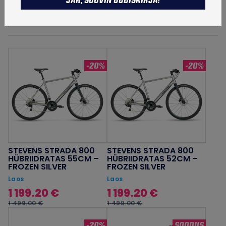
JAH, SOOVIN UUDISKIRJA!
hinna
TALVETOOTED
järgi:
kõrgeimast
madalaimani
-20%
-20%
STEVENS STRADA 800
STEVENS STRADA 800
HÜBRIIDRATAS 55CM –
HÜBRIIDRATAS 52CM –
FROZEN SILVER
FROZEN SILVER
Laos
Laos
1 199.20 €
1 199.20 €
1 499.00 €
1 499.00 €
-20%
SOODUS