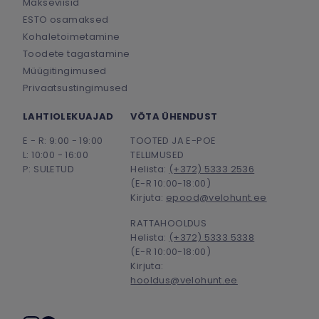
Makseviisid
ESTO osamaksed
Kohaletoimetamine
Toodete tagastamine
Müügitingimused
Privaatsustingimused
LAHTIOLEKUAJAD
VÕTA ÜHENDUST
E - R: 9:00 - 19:00
TOOTED JA E-POE
L: 10:00 - 16:00
TELLIMUSED
P: SULETUD
Helista:
(+372) 5333 2536
(E-R 10:00-18:00)
Kirjuta:
epood@velohunt.ee
RATTAHOOLDUS
Helista:
(+372) 5333 5338
(E-R 10:00-18:00)
Kirjuta:
hooldus@velohunt.ee