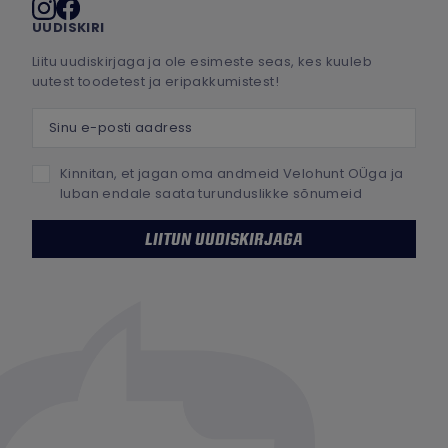
Sotsiaalmeedia
UUDISKIRI
Liitu uudiskirjaga ja ole esimeste seas, kes kuuleb
uutest toodetest ja eripakkumistest!
Sinu e-posti aadress
Kinnitan, et jagan oma andmeid Velohunt OÜga ja
luban endale saata turunduslikke sõnumeid
LIITUN UUDISKIRJAGA