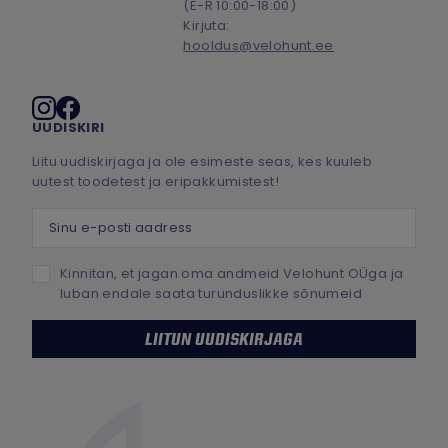
(E-R 10:00-18:00)
Kirjuta:
hooldus@velohunt.ee
Sotsiaalmeedia
UUDISKIRI
Liitu uudiskirjaga ja ole esimeste seas, kes kuuleb
uutest toodetest ja eripakkumistest!
Sinu e-posti aadress
Kinnitan, et jagan oma andmeid Velohunt OÜga ja
luban endale saata turunduslikke sõnumeid
LIITUN UUDISKIRJAGA