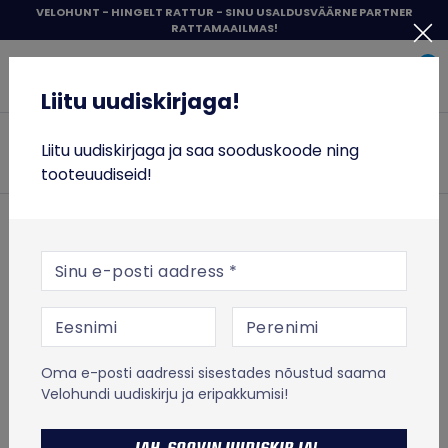
Liigu
VELOHUNT - HINGELT RATTUR - SINU USALDUSVÄÄRNE PARTNER
RATTAMAAILMAS!
sisu
Liitu uudiskirjaga!
juurde
0
Items 
Sisene
Liitu uudiskirjaga!
Velohunt
JALGRATTAD
Liitu uudiskirjaga ja saa sooduskoode ning
Otsi
tooteuudiseid!
RATTASÕIT
ESILEHT
JALGRATTAD
Lasterattad
20" jooksudega
TÕUKERATTAD
E-posti aadress
TOIT JA TREENING
20" JOOKSUDEGA
VABA AEG
Oma e-posti aadressi sisestades nõustud saama
% SOODUS
TOOTED
FILTRID
Velohundi uudiskirju ja eripakkumisi!
MICRO TÕUKERATASTE LAOTÜHJENDUS