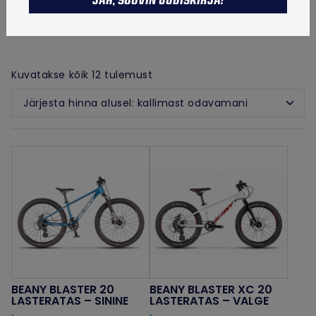
JAH, SOOVIN UUDISKIRJA!
20 tolliste jooksudega kerged
TALVETOOTED
lasterattad
Sorditud
Kuvatakse kõik 12 tulemust
hinna
järgi:
kõrgeimast
madalaimani
BEANY BLASTER 20
BEANY BLASTER XC 20
LASTERATAS – SININE
LASTERATAS – VALGE