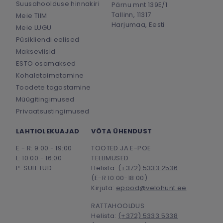
Suusahoolduse hinnakiri
Pärnu mnt 139E/1
Tallinn, 11317
Meie TIIM
Harjumaa, Eesti
Meie LUGU
Püsikliendi eelised
Makseviisid
ESTO osamaksed
Kohaletoimetamine
Toodete tagastamine
Müügitingimused
Privaatsustingimused
LAHTIOLEKUAJAD
VÕTA ÜHENDUST
E - R: 9:00 - 19:00
TOOTED JA E-POE
L: 10:00 - 16:00
TELLIMUSED
P: SULETUD
Helista:
(+372) 5333 2536
(E-R 10:00-18:00)
Kirjuta:
epood@velohunt.ee
RATTAHOOLDUS
Helista:
(+372) 5333 5338