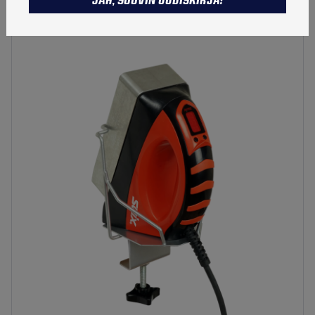
JAH, SOOVIN UUDISKIRJA!
Suuskade määrderaua hoidja Swix-ilt
TALVETOOTED