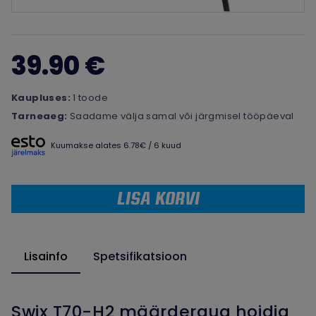
39.90 €
Kaupluses:
1 toode
Tarneaeg:
Saadame välja samal või järgmisel tööpäeval
Kuumakse alates 6.78€ / 6 kuud
LISA KORVI
Lisainfo
Spetsifikatsioon
Swix T70-H2 määrderaua hoidja