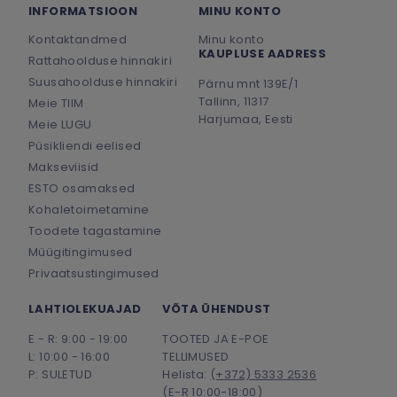
INFORMATSIOON
MINU KONTO
Kontaktandmed
Minu konto
KAUPLUSE AADRESS
Rattahoolduse hinnakiri
Suusahoolduse hinnakiri
Pärnu mnt 139E/1
Tallinn, 11317
Meie TIIM
Harjumaa, Eesti
Meie LUGU
Püsikliendi eelised
Makseviisid
ESTO osamaksed
Kohaletoimetamine
Toodete tagastamine
Müügitingimused
Privaatsustingimused
LAHTIOLEKUAJAD
VÕTA ÜHENDUST
E - R: 9:00 - 19:00
TOOTED JA E-POE
L: 10:00 - 16:00
TELLIMUSED
P: SULETUD
Helista:
(+372) 5333 2536
(E-R 10:00-18:00)