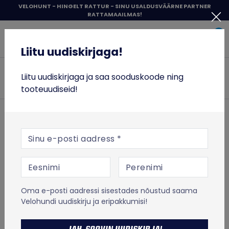
Liigu
VELOHUNT - HINGELT RATTUR - SINU USALDUSVÄÄRNE PARTNER
RATTAMAAILMAS!
sisu
Liitu uudiskirjaga!
juurde
0
Items 
Sisene
Liitu uudiskirjaga!
Velohunt
JALGRATTAD
Liitu uudiskirjaga ja saa sooduskoode ning
Otsi
tooteuudiseid!
RATTASÕIT
TÕUKERATTAD
ESILEHT
TALVETOOTED
Suusahooldus
E-posti aadress
Töövahendid ja tarvikud
Swix T70-H2 määrderaua hoidja
TOIT JA TREENING
Swix
VABA AEG
Swix T70-H2
Oma e-posti aadressi sisestades nõustud saama
määrderaua hoidja
% SOODUS
Velohundi uudiskirju ja eripakkumisi!
MICRO TÕUKERATASTE LAOTÜHJENDUS
Tootekood:
T70-H2