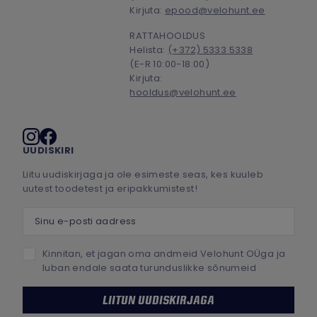
Kirjuta:
epood@velohunt.ee
RATTAHOOLDUS
Helista:
(+372) 5333 5338
(E-R 10:00-18:00)
Kirjuta:
hooldus@velohunt.ee
Sotsiaalmeedia
UUDISKIRI
Liitu uudiskirjaga ja ole esimeste seas, kes kuuleb
uutest toodetest ja eripakkumistest!
Sinu e-posti aadress
Kinnitan, et jagan oma andmeid Velohunt OÜga ja
luban endale saata turunduslikke sõnumeid
LIITUN UUDISKIRJAGA