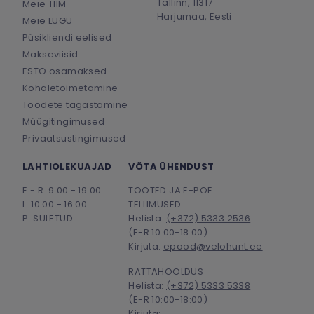
Tallinn, 11317
Meie TIIM
Harjumaa, Eesti
Meie LUGU
Püsikliendi eelised
Makseviisid
ESTO osamaksed
Kohaletoimetamine
Toodete tagastamine
Müügitingimused
Privaatsustingimused
LAHTIOLEKUAJAD
VÕTA ÜHENDUST
E - R: 9:00 - 19:00
TOOTED JA E-POE
L: 10:00 - 16:00
TELLIMUSED
P: SULETUD
Helista:
(+372) 5333 2536
(E-R 10:00-18:00)
Kirjuta:
epood@velohunt.ee
RATTAHOOLDUS
Helista:
(+372) 5333 5338
(E-R 10:00-18:00)
Kirjuta: