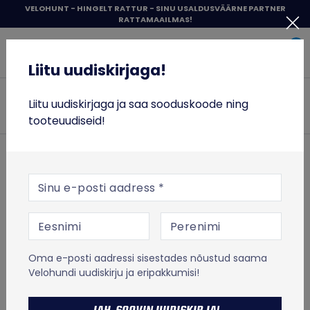
Liigu
VELOHUNT - HINGELT RATTUR - SINU USALDUSVÄÄRNE PARTNER
RATTAMAAILMAS!
sisu
Liitu uudiskirjaga!
juurde
0
Items 
Sisene
Liitu uudiskirjaga!
Velohunt
JALGRATTAD
Liitu uudiskirjaga ja saa sooduskoode ning
Otsi
tooteuudiseid!
RATTASÕIT
TÕUKERATTAD
ESILEHT
RATTASÕIT
Rattariided
Aksessuaarid
E-posti aadress
Kingakatted
Shimano Waterproof kingakatted
TOIT JA TREENING
Shimano Softgoods
VABA AEG
Shimano Waterproof
Oma e-posti aadressi sisestades nõustud saama
kingakatted
% SOODUS
Velohundi uudiskirju ja eripakkumisi!
MICRO TÕUKERATASTE LAOTÜHJENDUS
Tootekood:
ECWFABWTS72UL01