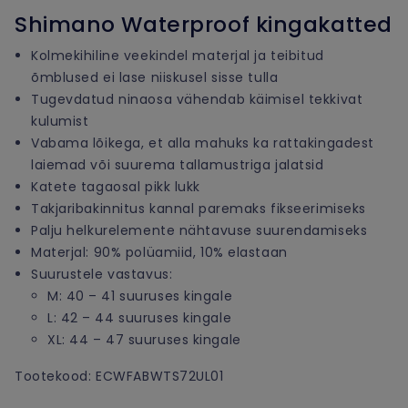
Shimano Waterproof kingakatted
Kolmekihiline veekindel materjal ja teibitud
õmblused ei lase niiskusel sisse tulla
Tugevdatud ninaosa vähendab käimisel tekkivat
kulumist
Vabama lõikega, et alla mahuks ka rattakingadest
laiemad või suurema tallamustriga jalatsid
Katete tagaosal pikk lukk
Takjaribakinnitus kannal paremaks fikseerimiseks
Palju helkurelemente nähtavuse suurendamiseks
Materjal: 90% polüamiid, 10% elastaan
Suurustele vastavus:
M: 40 – 41 suuruses kingale
L: 42 – 44 suuruses kingale
XL: 44 – 47 suuruses kingale
Tootekood: ECWFABWTS72UL01