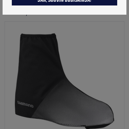
JAH, SOOVIN UUDISKIRJA!
Veekindlad jalatsikatted nii rattakingadele kui ka tava-
TALVETOOTED
või matkajalatsitele