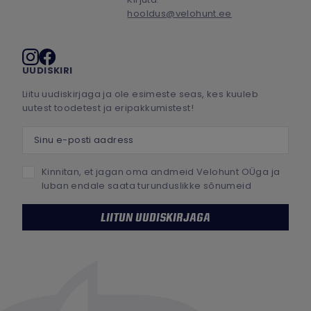
hooldus@velohunt.ee
Sotsiaalmeedia
UUDISKIRI
Liitu uudiskirjaga ja ole esimeste seas, kes kuuleb
uutest toodetest ja eripakkumistest!
Sinu e-posti aadress
Kinnitan, et jagan oma andmeid Velohunt OÜga ja
luban endale saata turunduslikke sõnumeid
LIITUN UUDISKIRJAGA