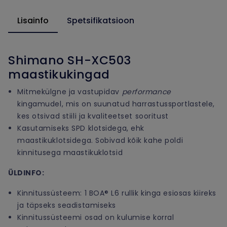
Lisainfo
Spetsifikatsioon
Shimano SH-XC503
maastikukingad
Mitmekülgne ja vastupidav
performance
kingamudel, mis on suunatud harrastussportlastele,
kes otsivad stiili ja kvaliteetset sooritust
Kasutamiseks SPD klotsidega, ehk
maastikuklotsidega. Sobivad kõik kahe poldi
kinnitusega maastikuklotsid
ÜLDINFO:
Kinnitussüsteem: 1 BOA® L6 rullik kinga esiosas kiireks
ja täpseks seadistamiseks
Kinnitussüsteemi osad on kulumise korral