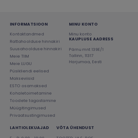
INFORMATSIOON
MINU KONTO
Kontaktandmed
Minu konto
KAUPLUSE AADRESS
Rattahoolduse hinnakiri
Suusahoolduse hinnakiri
Pärnu mnt 139E/1
Tallinn, 11317
Meie TIIM
Harjumaa, Eesti
Meie LUGU
Püsikliendi eelised
Makseviisid
ESTO osamaksed
Kohaletoimetamine
Toodete tagastamine
Müügitingimused
Privaatsustingimused
LAHTIOLEKUAJAD
VÕTA ÜHENDUST