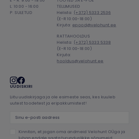
E - R: 9:00 - 19:00
TOOTED JA E-POE
L: 10:00 - 16:00
TELLIMUSED
P: SULETUD
Helista:
(+372) 5333 2536
(E-R 10:00-18:00)
Kirjuta:
epood@velohunt.ee
RATTAHOOLDUS
Helista:
(+372) 5333 5338
(E-R 10:00-18:00)
Kirjuta:
hooldus@velohunt.ee
Sotsiaalmeedia
UUDISKIRI
Liitu uudiskirjaga ja ole esimeste seas, kes kuuleb
uutest toodetest ja eripakkumistest!
Sinu e-posti aadress
Kinnitan, et jagan oma andmeid Velohunt OÜga ja
luban endale saata turunduslikke sõnumeid