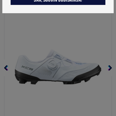
JAH, SOOVIN UUDISKIRJA!
Valmis igaks väljakutseks – nii mudas kui kruusal
TALVETOOTED