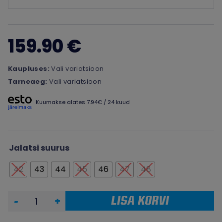
159.90 €
Kaupluses:
Vali variatsioon
Tarneaeg:
Vali variatsioon
Kuumakse alates 7.94€ / 24 kuud
Jalatsi suurus
42
43
44
45
46
47
48
LISA KORVI
-
+