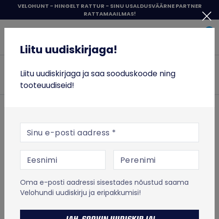
Liigu
VELOHUNT - HINGELT RATTUR - SINU USALDUSVÄÄRNE PARTNER
RATTAMAAILMAS!
sisu
Liitu uudiskirjaga!
juurde
0
Items 
Sisene
Liitu uudiskirjaga!
Velohunt
JALGRATTAD
Liitu uudiskirjaga ja saa sooduskoode ning
Otsi
tooteuudiseid!
RATTASÕIT
TÕUKERATTAD
ESILEHT
RATTASÕIT
Rattakingad
Maastikukingad
E-posti aadress
Shimano SH-XC503 maastikukingad – valge
TOIT JA TREENING
Shimano Softgoods
VABA AEG
Shimano SH-XC503
Oma e-posti aadressi sisestades nõustud saama
maastikukingad – valge
% SOODUS
Velohundi uudiskirju ja eripakkumisi!
MICRO TÕUKERATASTE LAOTÜHJENDUS
Tootekood:
ESHXC503MGW01S