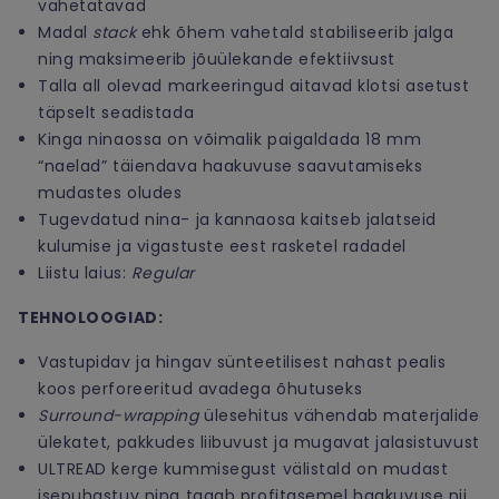
vahetatavad
Madal
stack
ehk õhem vahetald stabiliseerib jalga
ning maksimeerib jõuülekande efektiivsust
Talla all olevad markeeringud aitavad klotsi asetust
täpselt seadistada
Kinga ninaossa on võimalik paigaldada 18 mm
“naelad” täiendava haakuvuse saavutamiseks
mudastes oludes
Tugevdatud nina- ja kannaosa kaitseb jalatseid
kulumise ja vigastuste eest rasketel radadel
Liistu laius:
Regular
TEHNOLOOGIAD:
Vastupidav ja hingav sünteetilisest nahast pealis
koos perforeeritud avadega õhutuseks
Surround-wrapping
ülesehitus vähendab materjalide
ülekatet, pakkudes liibuvust ja mugavat jalasistuvust
ULTREAD kerge kummisegust välistald on mudast
isepuhastuv ning tagab profitasemel haakuvuse nii