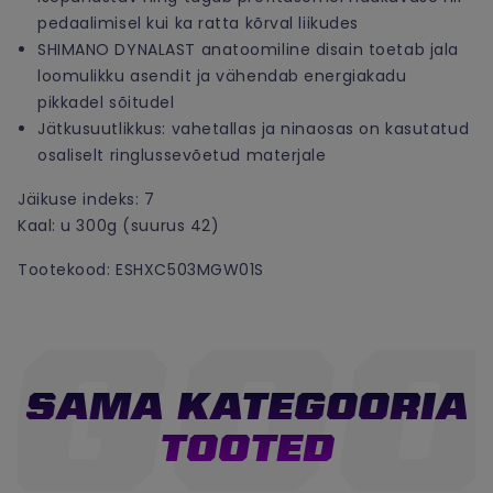
pedaalimisel kui ka ratta kõrval liikudes
SHIMANO DYNALAST anatoomiline disain toetab jala
loomulikku asendit ja vähendab energiakadu
pikkadel sõitudel
Jätkusuutlikkus: vahetallas ja ninaosas on kasutatud
osaliselt ringlussevõetud materjale
Jäikuse indeks: 7
Kaal: u 300g (suurus 42)
Tootekood: ESHXC503MGW01S
SAMA KATEGOORIA
TOOTED