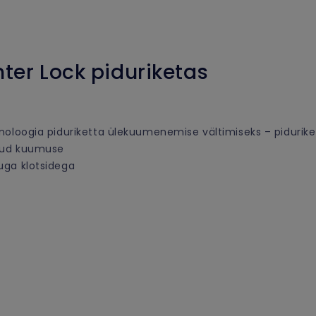
er Lock piduriketas
noloogia piduriketta ülekuumenemise vältimiseks – piduriket
inud kuumuse
uga klotsidega