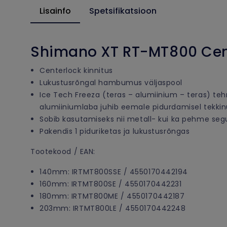
Lisainfo
Spetsifikatsioon
Shimano XT RT-MT800 Cent
Centerlock kinnitus
Lukustusrõngal hambumus väljaspool
Ice Tech Freeza (teras – alumiinium – teras) teh
alumiiniumlaba juhib eemale pidurdamisel tekk
Sobib kasutamiseks nii metall- kui ka pehme seg
Pakendis 1 piduriketas ja lukustusrõngas
Tootekood / EAN:
140mm: IRTMT800SSE / 4550170442194
160mm: IRTMT800SE / 4550170442231
180mm: IRTMT800ME / 4550170442187
203mm: IRTMT800LE / 4550170442248