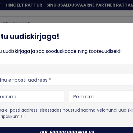
 - HINGELT RATTUR - SINU USALDUSVÄÄRNE PARTNER RATTA
Sisene
 uudiskirjaga!
iitu uudiskirjaga!
ERATTAD
TOIT JA TREENING
VABA AEG
% SO
tu uudiskirjaga ja saa sooduskoode ning tooteuudiseid!
rvikud
Pidurikettad
Shimano XT RT-MT800 Center Lock piduriketas
posti aadress
Shimano
Shimano XT 
piduriketas
 e-posti aadressi sisestades nõustud saama Velohundi uudiski
eripakkumisi!
Tootekood:
IRTMT800
Centerlock kinnitusega pid
JAH, SOOVIN UUDISKIRJA!