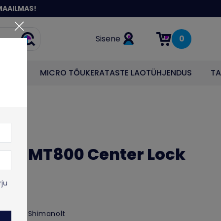
MAAILMAS!
Sisene
0
Otsi
Items in cart: 0
ODUS
MICRO TÕUKERATASTE LAOTÜHJENDUS
TA
RT-MT800 Center Lock
rju
uriketas Shimanolt