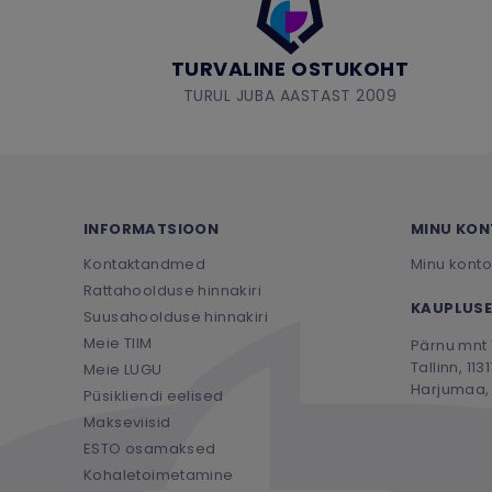
TURVALINE OSTUKOHT
TURUL JUBA AASTAST 2009
INFORMATSIOON
MINU KO
Kontaktandmed
Minu konto
Rattahoolduse hinnakiri
KAUPLUSE
Suusahoolduse hinnakiri
Meie TIIM
Pärnu mnt 
Tallinn, 1131
Meie LUGU
Harjumaa, 
Püsikliendi eelised
Makseviisid
ESTO osamaksed
Kohaletoimetamine