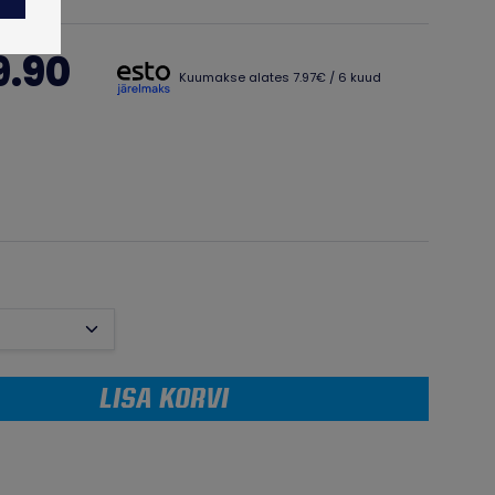
9.90
Kuumakse alates 7.97€ / 6 kuud
LISA KORVI