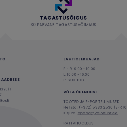
TAGASTUSÕIGUS
30 PÄEVANE TAGASTUSVÕIMAUS
NTO
LAHTIOLEKUAJAD
E - R: 9:00 - 19:00
L: 10:00 - 16:00
 AADRESS
P: SULETUD
139E/1
VÕTA ÜHENDUST
7
Eesti
TOOTED JA E-POE TELLIMUSED
Helista:
(+372) 5333 2536
(E-R 10
Kirjuta:
epood@velohunt.ee
RATTAHOOLDUS