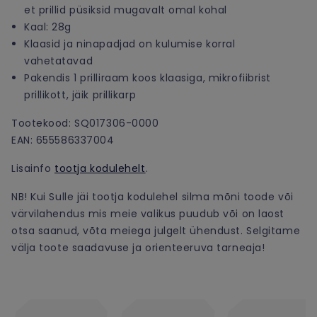
et prillid püsiksid mugavalt omal kohal
Kaal: 28g
Klaasid ja ninapadjad on kulumise korral
vahetatavad
Pakendis 1 prilliraam koos klaasiga, mikrofiibrist
prillikott, jäik prillikarp
Tootekood: SQ017306-0000
EAN: 655586337004
Lisainfo
tootja kodulehelt
.
NB! Kui Sulle jäi tootja kodulehel silma mõni toode või
värvilahendus mis meie valikus puudub või on laost
otsa saanud, võta meiega julgelt ühendust. Selgitame
välja toote saadavuse ja orienteeruva tarneaja!