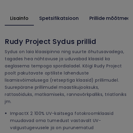
Lisainfo
Spetsifikatsioon
Prillide mõõtmed
Rudy Project Sydus prillid
Sydus on laia klaasipinna ning suurte õhutusavadega,
tagades hea nähtavuse ja uduvabad klaasid ka
aeglasema tempoga spordialadel. Kõigi Rudy Project
poolt pakutavate optiliste lahenduste
lisamisvõimalusega (retseptiga klaasid) prillimudel.
Suurepärane prillimudel maastikujooksuks,
rattasõiduks, matkamiseks, rannavõrkpalliks, triatloniks
jm.
ImpactX 2 100% UV-kaitsega fotokroomklaasid
muudavad oma tumedust vastavalt UV-
valgustugevusele ja on purunematud