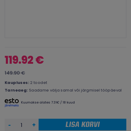
119.92 €
149.90 €
Kaupluses:
2 toodet
Tarneaeg:
Saadame välja samal või järgmisel tööpäeval
Kuumakse alates 7.31€ / 18 kuud
LISA KORVI
-
+