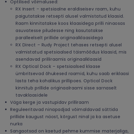
Optilised võimalused:
RX Insert – spetsiaalne eraldiseisev raam, kuhu
paigutatakse retsepti alusel valmistatud klaasid.
Raam kinnitatakse koos klaasidega prilli ninaosas
asuvatesse piludesse ning kasutatakse
paralleelselt prillide originaalklaasidega
RX Direct – Rudy Project tehases retsepti alusel
valmistatud spetsiaalsed täismõõdus klaasid, mis
asendavad prilliraamis originaalklaasid
RX Optical Dock – spetsiaalsed klaase
ümbritsevad õhukesed raamid, kuhu saab eriklaasi
lasta teha kohalikus prillipoes. Optical Dock
kinnitub prillide originaalraami sisse sarnaselt
tavaklaasidele
Väga kerge ja vastupidav prilliraam
Reguleeritavad ninapadjad võimaldavad sättida
prillide kaugust näost, kõrgust ninal ja ka asetuse
nurka
Sangaotsad on kaetud pehme kummise materjaliga,