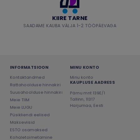
KIIRE TARNE
SAADAME KAUBA VÄLJA 1-2 TÖÖPÄEVAGA
INFORMATSIOON
MINU KONTO
Kontaktandmed
Minu konto
KAUPLUSE AADRESS
Rattahoolduse hinnakiri
Suusahoolduse hinnakiri
Pärnu mnt 139E/1
Tallinn, 11317
Meie TIIM
Harjumaa, Eesti
Meie LUGU
Püsikliendi eelised
Makseviisid
ESTO osamaksed
Kohaletoimetamine