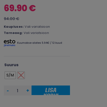
69.90 €
94.00 €
Kaupluses:
Vali variatsioon
Tarneaeg:
Vali variatsioon
Kuumakse alates 5.94€ / 12 kuud
Suurus
S/M
L
LISA
-
+
KORVI