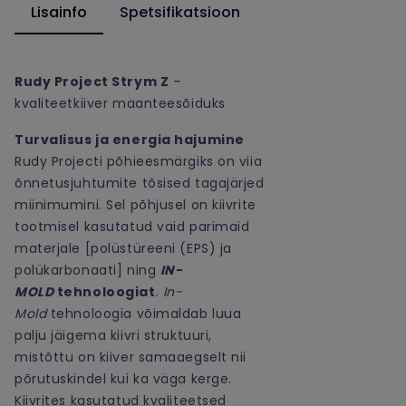
Lisainfo
Spetsifikatsioon
Rudy Project Strym Z
–
kvaliteetkiiver maanteesõiduks
Turvalisus ja energia hajumine
Rudy Projecti põhieesmärgiks on viia
õnnetusjuhtumite tõsised tagajärjed
miinimumini. Sel põhjusel on kiivrite
tootmisel kasutatud vaid parimaid
materjale [polüstüreeni (EPS) ja
polükarbonaati] ning
IN-
MOLD
tehnoloogiat
.
In-
Mold
tehnoloogia võimaldab luua
palju jäigema kiivri struktuuri,
mistõttu on kiiver samaaegselt nii
põrutuskindel kui ka väga kerge.
Kiivrites kasutatud kvaliteetsed