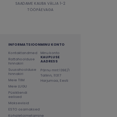
SAADAME KAUBA VÄLJA 1-2
TÖÖPÄEVAGA
INFORMATSIOON
MINU KONTO
Kontaktandmed
Minu konto
KAUPLUSE
Rattahoolduse
AADRESS
hinnakiri
Suusahoolduse
Pärnu mnt 139E/1
hinnakiri
Tallinn, 11317
Meie TIIM
Harjumaa, Eesti
Meie LUGU
Püsikliendi
eelised
Makseviisid
ESTO osamaksed
Kohaletoimetamine