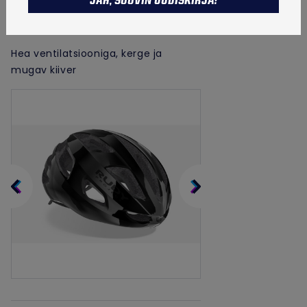
JAH, SOOVIN UUDISKIRJA!
TALVETOOTED
Tootekood:
HL82000
Hea ventilatsiooniga, kerge ja
mugav kiiver