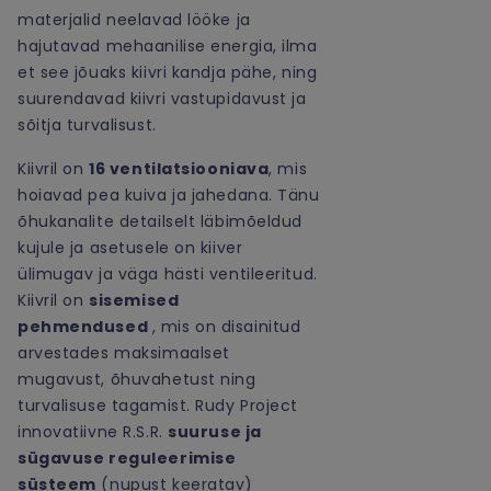
materjalid neelavad lööke ja
hajutavad mehaanilise energia, ilma
et see jõuaks kiivri kandja pähe, ning
suurendavad kiivri vastupidavust ja
sõitja turvalisust.
Kiivril on
16 ventilatsiooniava
, mis
hoiavad pea kuiva ja jahedana. Tänu
õhukanalite detailselt läbimõeldud
kujule ja asetusele on kiiver
ülimugav ja väga hästi ventileeritud.
Kiivril on
sisemised
pehmendused
, mis on disainitud
arvestades maksimaalset
mugavust, õhuvahetust ning
turvalisuse tagamist. Rudy Project
innovatiivne R.S.R.
suuruse ja
sügavuse reguleerimise
süsteem
(nupust keeratav)