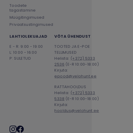
Toodete
tagastamine
Müügitingimused
Privaatsustingimused
LAHTIOLEKUAJAD
VÕTA ÜHENDUST
E - R: 9:00 - 19:00
TOOTED JA E-POE
L: 10:00 - 16:00
TELLIMUSED
P: SULETUD
Helista:
(+372) 5333
2536
(E-R 10:00-18:00)
Kirjuta:
epood@velohunt.ee
RATTAHOOLDUS
Helista:
(+372) 5333
5338
(E-R 10:00-18:00)
Kirjuta:
hooldus@velohunt.ee
Sotsiaalmeedia