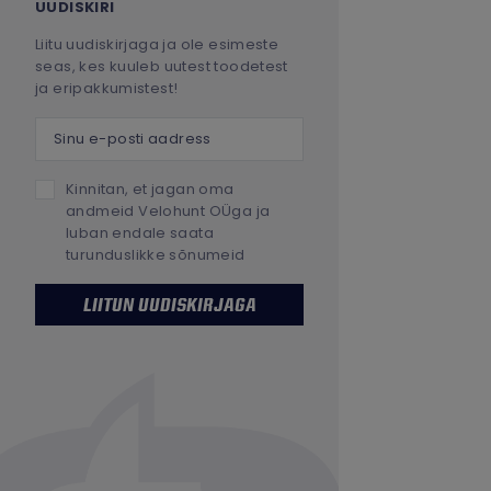
UUDISKIRI
Liitu uudiskirjaga ja ole esimeste
seas, kes kuuleb uutest toodetest
ja eripakkumistest!
Sinu e-posti aadress
Kinnitan, et jagan oma
andmeid Velohunt OÜga ja
luban endale saata
turunduslikke sõnumeid
LIITUN UUDISKIRJAGA