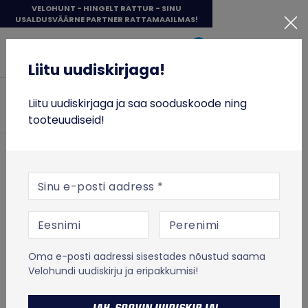
Liigu
VELOHUNT - HINGELT RATTUR - SINU
USALDUSVÄÄRNE PARTNER RATTAMAAILMAS!
sisu
Liitu uudiskirjaga!
juurde
Sisene
0
Items in cart: 0
Liitu uudiskirjaga!
Velohunt
JALGRATTAD
Liitu uudiskirjaga ja saa sooduskoode ning
Otsi
RATTASÕIT
tooteuudiseid!
TÕUKERATTAD
ESILEHT
RATTASÕIT
Rattakiivrid
E-posti aadress
TOIT JA TREENING
Rattakiivrid täiskasvanutele
Rudy Project Strym Z kiiver – black shiny
VABA AEG
Rudy Project
Rudy Project
% SOODUS
Oma e-posti aadressi sisestades nõustud saama
Strym Z kiiver –
Velohundi uudiskirju ja eripakkumisi!
MICRO TÕUKERATASTE LAOTÜHJENDUS
black shiny