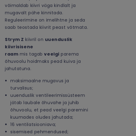
võimaldab kiivri väga kindlalt ja
mugavalt pähe kinnitada.
Reguleerimine on imelihtne ja seda
saab teostada kiivrit peast võtmata.
Strym Z
kiivril on
uuenduslik
kiivrisisene
raam
mis tagab
veelgi
parema
õhuvoolu hoidmaks pead kuiva ja
jahutatuna.
maksimaalne mugavus ja
turvalisus;
uuenduslik ventileerimissüsteem
jätab laubale õhuvahe ja juhib
õhuvoolu, et pead veelgi paremini
kuumades oludes jahutada;
16 ventilatsiooniava;
sisemised pehmendused;