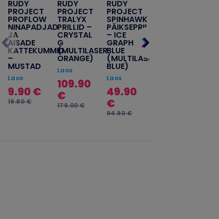
RUDY
RUDY
RUDY
RUDY
PROJECT
PROJECT
PROJECT
PROJECT
PROFLOW
TRALYX
SPINHAWK
RYDON
NINAPADJAD
PRILLID –
PÄIKSEPRILLID
SLIM
JA
CRYSTAL
– ICE
FOTOKROOMSE
AISADE
G
GRAPHITE
PRILLID –
KATTEKUMMID
(MULTILASER
BLUE
BLACK
–
ORANGE)
(MULTILASER
GLOSS
MUSTAD
BLUE)
(IMPACTX
Laos
2 BLACK)
Laos
Laos
109.90
Laos
9.90 €
49.90
€
148.00
€
19.80 €
179.00 €
€
94.90 €
185.00 €