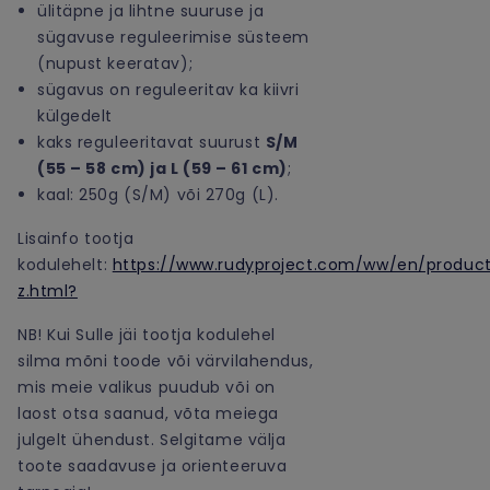
ülitäpne ja lihtne suuruse ja
sügavuse reguleerimise süsteem
(nupust keeratav);
sügavus on reguleeritav ka kiivri
külgedelt
kaks reguleeritavat suurust
S/M
(55 – 58 cm) ja L (59 – 61 cm)
;
kaal: 250g (S/M) või 270g (L).
Lisainfo tootja
kodulehelt:
https://www.rudyproject.com/ww/en/produc
z.html?
NB! Kui Sulle jäi tootja kodulehel
silma mõni toode või värvilahendus,
mis meie valikus puudub või on
laost otsa saanud, võta meiega
julgelt ühendust. Selgitame välja
toote saadavuse ja orienteeruva