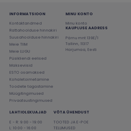
INFORMATSIOON
MINU KONTO
Kontaktandmed
Minu konto
KAUPLUSE AADRESS
Rattahoolduse hinnakiri
Suusahoolduse hinnakiri
Pärnu mnt 139E/1
Tallinn, 11317
Meie TIIM
Harjumaa, Eesti
Meie LUGU
Püsikliendi eelised
Makseviisid
ESTO osamaksed
Kohaletoimetamine
Toodete tagastamine
Müügitingimused
Privaatsustingimused
LAHTIOLEKUAJAD
VÕTA ÜHENDUST
E - R: 9:00 - 19:00
TOOTED JA E-POE
L: 10:00 - 16:00
TELLIMUSED