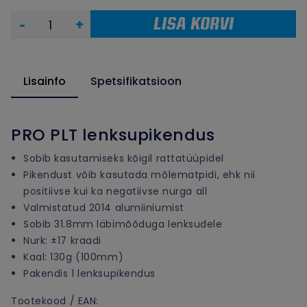
LISA KORVI
-
+
Lisainfo
Spetsifikatsioon
PRO PLT lenksupikendus
​Sobib kasutamiseks kõigil rattatüüpidel
Pikendust võib kasutada mõlematpidi, ehk nii
positiivse kui ka negatiivse nurga all
Valmistatud 2014 alumiiniumist
Sobib 31.8mm läbimõõduga lenksudele
Nurk: ±17 kraadi
Kaal: 130g (100mm)
Pakendis 1 lenksupikendus
Tootekood / EAN: