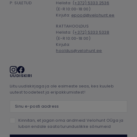
P: SULETUD
Helista:
(+372) 5333 2536
(E-R 10:00-18:00)
Kirjuta:
epood@velohunt.ee
RATTAHOOLDUS
Helista:
(+372) 5333 5338
(E-R 10:00-18:00)
Kirjuta:
hooldus@velohunt.ee
Sotsiaalmeedia
UUDISKIRI
Liitu uudiskirjaga ja ole esimeste seas, kes kuuleb
uutest toodetest ja eripakkumistest!
Sinu e-posti aadress
Kinnitan, et jagan oma andmeid Velohunt OÜga ja
luban endale saata turunduslikke sõnumeid