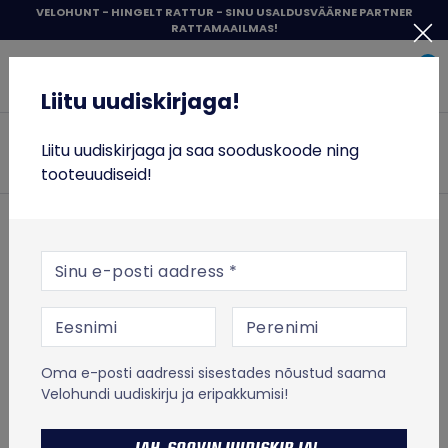
Liigu
VELOHUNT - HINGELT RATTUR - SINU USALDUSVÄÄRNE PARTNER
RATTAMAAILMAS!
sisu
Liitu uudiskirjaga!
juurde
0
Items 
Sisene
Liitu uudiskirjaga!
Velohunt
JALGRATTAD
Liitu uudiskirjaga ja saa sooduskoode ning
Otsi
tooteuudiseid!
RATTASÕIT
TÕUKERATTAD
ESILEHT
RATTASÕIT
Jalgrataste varuosad
E-posti aadress
Lenksud ja tarvikud
Lenksupikendused
TOIT JA TREENING
PRO PLT lenksupikendus, 17º
PRO
VABA AEG
PRO PLT lenksupikendus,
Oma e-posti aadressi sisestades nõustud saama
% SOODUS
17º
Velohundi uudiskirju ja eripakkumisi!
MICRO TÕUKERATASTE LAOTÜHJENDUS