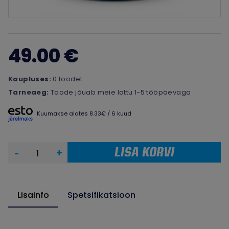
49.00 €
Kaupluses:
0 toodet
Tarneaeg:
Toode jõuab meie lattu 1-5 tööpäevaga
Kuumakse alates 8.33€ / 6 kuud
LISA KORVI
-
+
Lisainfo
Spetsifikatsioon