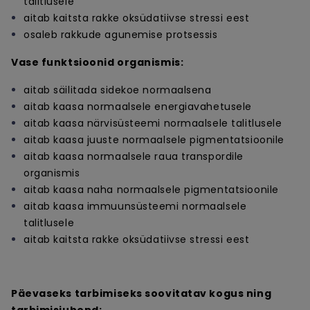
talitlusele
aitab kaitsta rakke oksüdatiivse stressi eest
osaleb rakkude agunemise protsessis
Vase funktsioonid organismis:
aitab säilitada sidekoe normaalsena
aitab kaasa normaalsele energiavahetusele
aitab kaasa närvisüsteemi normaalsele talitlusele
aitab kaasa juuste normaalsele pigmentatsioonile
aitab kaasa normaalsele raua transpordile
organismis
aitab kaasa naha normaalsele pigmentatsioonile
aitab kaasa immuunsüsteemi normaalsele
talitlusele
aitab kaitsta rakke oksüdatiivse stressi eest
Päevaseks tarbimiseks soovitatav kogus ning