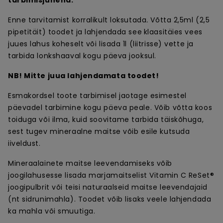
tarbimisjuhend:
Enne tarvitamist korralikult loksutada
.
Võtta 2,5ml (2,5
pipetitäit) toodet ja lahjendada see
klaasitäies vees
juues lahus koheselt või lisada 1l (liitrisse) vette ja
tarbida lonkshaaval kogu päeva jooksul.
NB! Mitte juua lahjendamata toodet!
Esmakordsel toote tarbimisel jaotage esimestel
päevadel tarbimine kogu päeva peale. Võib võtta koos
toiduga või ilma, kuid soovitame tarbida täiskõhuga,
sest tugev mineraalne maitse võib esile kutsuda
iiveldust.
Mineraalainete maitse leevendamiseks võib
joogilahusesse lisada marjamaitselist Vitamin C ReSet®
joogipulbrit või teisi naturaalseid maitse leevendajaid
(nt sidrunimahla). Toodet võib lisaks veele lahjendada
ka mahla või smuutiga.