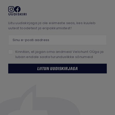
Sotsiaalmeedia
UUDISKIRI
Liitu uudiskirjaga ja ole esimeste seas, kes kuuleb
uutest toodetest ja eripakkumistest!
Sinu e-posti aadress
Kinnitan, et jagan oma andmeid Velohunt OÜga ja
luban endale saata turunduslikke sõnumeid
LIITUN UUDISKIRJAGA