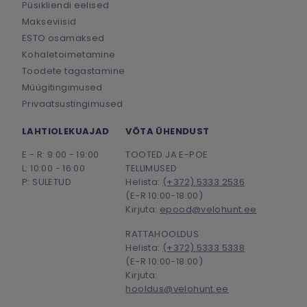
Püsikliendi eelised
Makseviisid
ESTO osamaksed
Kohaletoimetamine
Toodete tagastamine
Müügitingimused
Privaatsustingimused
LAHTIOLEKUAJAD
VÕTA ÜHENDUST
E - R: 9:00 - 19:00
TOOTED JA E-POE
L: 10:00 - 16:00
TELLIMUSED
P: SULETUD
Helista:
(+372) 5333 2536
(E-R 10:00-18:00)
Kirjuta:
epood@velohunt.ee
RATTAHOOLDUS
Helista:
(+372) 5333 5338
(E-R 10:00-18:00)
Kirjuta:
hooldus@velohunt.ee