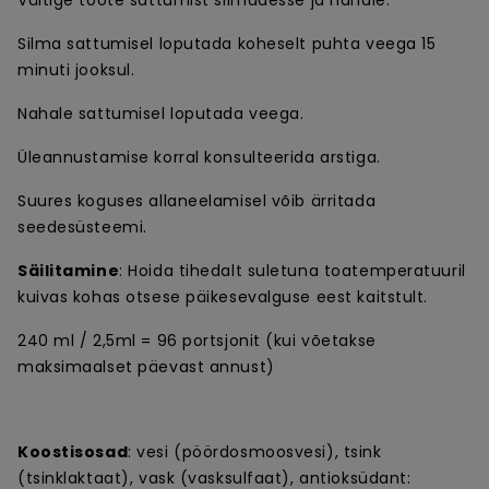
Vältige toote sattumist silmadesse ja nahale.
Silma sattumisel loputada koheselt puhta veega 15
minuti jooksul.
Nahale sattumisel loputada veega.
Üleannustamise korral konsulteerida arstiga.
Suures koguses allaneelamisel võib ärritada
seedesüsteemi.
Säilitamine
: Hoida tihedalt suletuna toatemperatuuril
kuivas kohas otsese päikesevalguse eest kaitstult.
240 ml / 2,5ml = 96 portsjonit (kui võetakse
maksimaalset päevast annust)
Koostisosad
: vesi (pöördosmoosvesi), tsink
(tsinklaktaat), vask (vasksulfaat), antioksüdant: