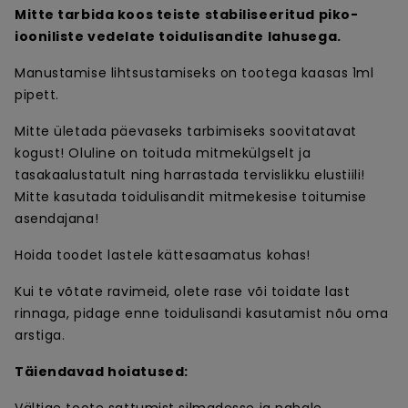
Mitte tarbida koos teiste stabiliseeritud piko-
iooniliste vedelate toidulisandite lahusega.
Manustamise lihtsustamiseks on tootega kaasas 1ml
pipett.
Mitte ületada päevaseks tarbimiseks soovitatavat
kogust! Oluline on toituda mitmekülgselt ja
tasakaalustatult ning harrastada tervislikku elustiili!
Mitte kasutada toidulisandit mitmekesise toitumise
asendajana!
Hoida toodet lastele kättesaamatus kohas!
Kui te võtate ravimeid, olete rase või toidate last
rinnaga, pidage enne toidulisandi kasutamist nõu oma
arstiga.
Täiendavad hoiatused: