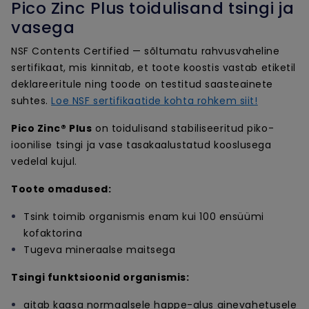
Pico Zinc Plus toidulisand tsingi ja
vasega
NSF Contents Certified — sõltumatu rahvusvaheline
sertifikaat, mis kinnitab, et toote koostis vastab etiketil
deklareeritule ning toode on testitud saasteainete
suhtes.
Loe NSF sertifikaatide kohta rohkem siit!
Pico Zinc® Plus
on toidulisand stabiliseeritud piko-
ioonilise tsingi ja vase tasakaalustatud kooslusega
vedelal kujul.
Toote omadused:
Tsink toimib organismis enam kui 100 ensüümi
kofaktorina
Tugeva mineraalse maitsega
Tsingi funktsioonid organismis:
aitab kaasa normaalsele happe-alus ainevahetusele