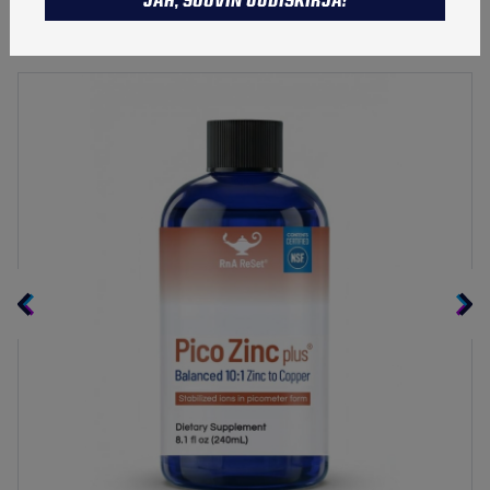
JAH, SOOVIN UUDISKIRJA!
TALVETOOTED
Tootekood:
161113662123894