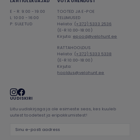
LAHTIOLEKUAJAD
VÕTA ÜHENDUST
E - R: 9:00 - 19:00
TOOTED JA E-POE
L: 10:00 - 16:00
TELLIMUSED
P: SULETUD
Helista:
(+372) 5333 2536
(E-R 10:00-18:00)
Kirjuta:
epood@velohunt.ee
RATTAHOOLDUS
Helista:
(+372) 5333 5338
(E-R 10:00-18:00)
Kirjuta:
hooldus@velohunt.ee
Sotsiaalmeedia
UUDISKIRI
Liitu uudiskirjaga ja ole esimeste seas, kes kuuleb
uutest toodetest ja eripakkumistest!
Sinu e-posti aadress