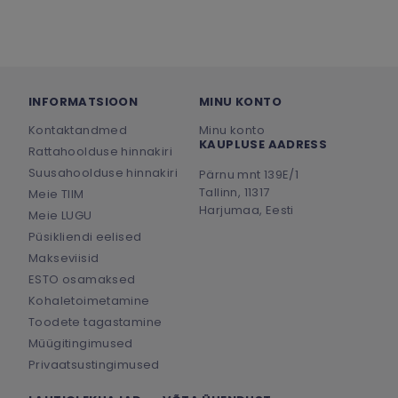
INFORMATSIOON
MINU KONTO
Kontaktandmed
Minu konto
KAUPLUSE AADRESS
Rattahoolduse hinnakiri
Suusahoolduse hinnakiri
Pärnu mnt 139E/1
Tallinn, 11317
Meie TIIM
Harjumaa, Eesti
Meie LUGU
Püsikliendi eelised
Makseviisid
ESTO osamaksed
Kohaletoimetamine
Toodete tagastamine
Müügitingimused
Privaatsustingimused