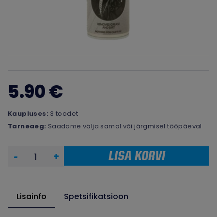
5.90 €
Kaupluses:
3 toodet
Tarneaeg:
Saadame välja samal või järgmisel tööpäeval
LISA KORVI
-
+
Lisainfo
Spetsifikatsioon