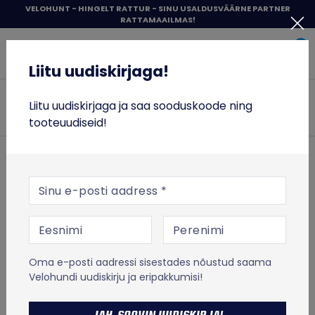
Liigu
VELOHUNT - HINGELT RATTUR - SINU USALDUSVÄÄRNE PARTNER
RATTAMAAILMAS!
sisu
Liitu uudiskirjaga!
juurde
0
Items 
Sisene
Liitu uudiskirjaga!
Velohunt
JALGRATTAD
Liitu uudiskirjaga ja saa sooduskoode ning
Otsi
tooteuudiseid!
RATTASÕIT
TÕUKERATTAD
ESILEHT
RATTASÕIT
Jalgrataste lisavarustus
E-posti aadress
Tööriistad ja hooldusvahendid
Puhastusvahendid
TOIT JA TREENING
Motip Power Brake Cleaner piduripuhastusvahend, 200ml
Muud kaubamärgid
VABA AEG
Motip Power Brake
Oma e-posti aadressi sisestades nõustud saama
% SOODUS
Cleaner
Velohundi uudiskirju ja eripakkumisi!
MICRO TÕUKERATASTE LAOTÜHJENDUS
piduripuhastusvahend,