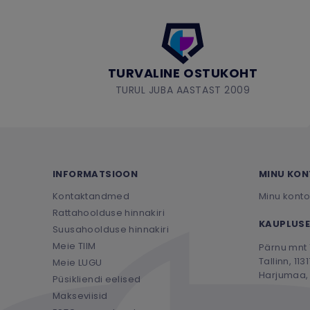
TURVALINE OSTUKOHT
TURUL JUBA AASTAST 2009
INFORMATSIOON
MINU KO
Kontaktandmed
Minu konto
Rattahoolduse hinnakiri
KAUPLUSE
Suusahoolduse hinnakiri
Meie TIIM
Pärnu mnt 
Tallinn, 1131
Meie LUGU
Harjumaa, 
Püsikliendi eelised
Makseviisid