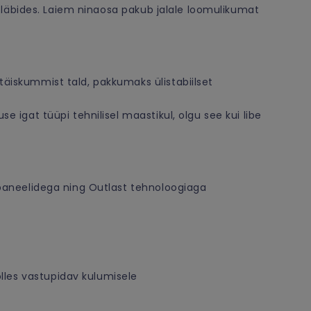
one läbides. Laiem ninaosa pakub jalale loomulikumat
täiskummist tald, pakkumaks ülistabiilset
use igat tüüpi tehnilisel maastikul, olgu see kui libe
hkpaneelidega ning Outlast tehnoloogiaga
lles vastupidav kulumisele