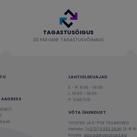
TAGASTUSÕIGUS
30 PÄEVANE TAGASTUSVÕIMAUS
NTO
LAHTIOLEKUAJAD
E - R: 9:00 - 19:00
L: 10:00 - 16:00
 AADRESS
P: SULETUD
139E/1
VÕTA ÜHENDUST
7
Eesti
TOOTED JA E-POE TELLIMUSED
Helista:
(+372) 5333 2536
(E-R 10
Kirjuta:
epood@velohunt.ee