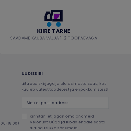
KIIRE TARNE
SAADAME KAUBA VÄLJA 1-2 TÖÖPÄEVAGA
UUDISKIRI
Liitu uudiskirjaga ja ole esimeste seas, kes
kuuleb uutest toodetest ja eripakkumistest!
Sinu e-posti aadress
Kinnitan, et jagan oma andmeid
Velohunt OÜga ja luban endale saata
:00-18:00)
turunduslikke sõnumeid