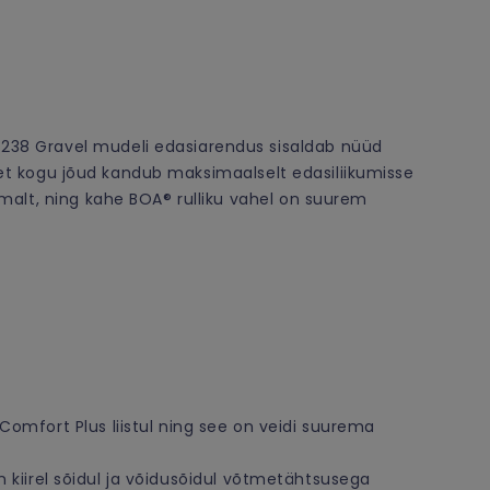
238 Gravel mudeli edasiarendus sisaldab nüüd
b, et kogu jõud kandub maksimaalselt edasiliikumisse
malt, ning kahe BOA® rulliku vahel on suurem
omfort Plus liistul ning see on veidi suurema
n kiirel sõidul ja võidusõidul võtmetähtsusega