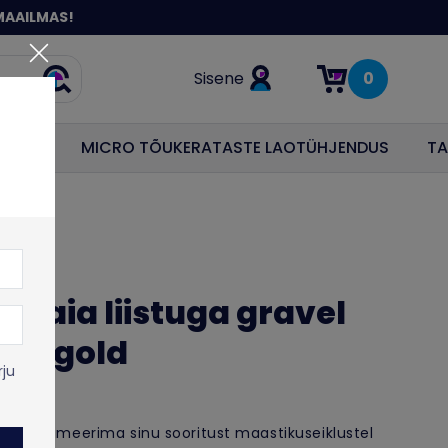
MAAILMAS!
Sisene
0
Otsi
Items in cart: 0
ODUS
MICRO TÕUKERATASTE LAOTÜHJENDUS
TA
 laia liistuga gravel
ack/gold
rju
d maksimeerima sinu sooritust maastikuseiklustel