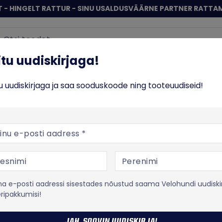
 - HINGELT RATTUR - SINU USALDUSVÄÄRNE PARTNER RATTA
Sisene
 uudiskirjaga!
iitu uudiskirjaga!
ERATTAD
TOIT JA TREENING
VABA AEG
% SO
tu uudiskirjaga ja saa sooduskoode ning tooteuudiseid!
ke MX239-X laia liistuga gravel kingad – black/gold
posti aadress
Lake
Lake MX239-X
kingad – bl
 e-posti aadressi sisestades nõustud saama Velohundi uudiski
eripakkumisi!
Tootekood:
30238
MX239 Gravel king on loodu
JAH, SOOVIN UUDISKIRJA!