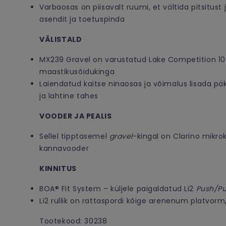
Varbaosas on piisavalt ruumi, et vältida pitsitust
asendit ja toetuspinda
VÄLISTALD
MX239 Gravel on varustatud Lake Competition 100% 
maastikusõidukinga
Laiendatud kaitse ninaosas ja võimalus lisada pä
ja lahtine tahes
VOODER JA PEALIS
Sellel tipptasemel
gravel
-kingal on Clarino mikro
kannavooder
KINNITUS
BOA® Fit System – küljele paigaldatud Li2
Push/Pu
Li2 rullik on rattaspordi kõige arenenum platvor
Tootekood: 30238