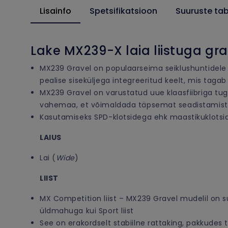
Lisainfo
Spetsifikatsioon
Suuruste tab
Lake MX239-X laia liistuga gr
MX239 Gravel on populaarseima seiklushuntidele
pealise siseküljega integreeritud keelt, mis taga
MX239 Gravel on varustatud uue klaasfiibriga tug
vahemaa, et võimaldada täpsemat seadistamist 
Kasutamiseks SPD-klotsidega ehk maastikuklotsid
LAIUS
Lai (
Wide
)
LIIST
MX Competition liist – MX239 Gravel mudelil on 
üldmahuga kui Sport liist
See on erakordselt stabiilne rattaking, pakkudes t