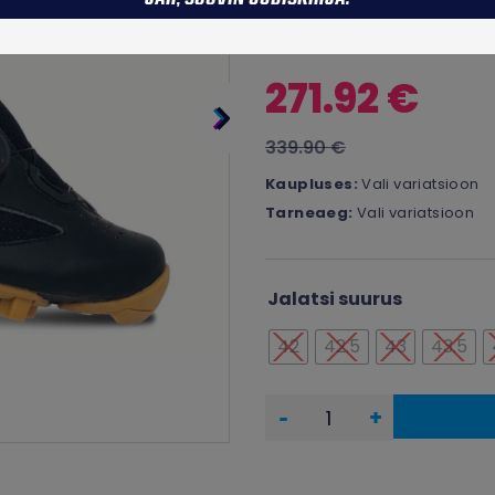
ja rasketes oludes võidu sõi
271.92 €
339.90 €
Kaupluses:
Vali variatsioon
Tarneaeg:
Vali variatsioon
Jalatsi suurus
42
42.5
43
43.5
-
+