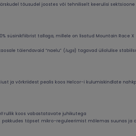
 järskudel tõusudel joostes või tehniliselt keerulisi sektsio
süsinikfiibrist tallaga, millele on lisatud Mountain Race X 
kaosale täiendavaid “naelu” (
lugs
) tagavad üliolulise stabiils
kiust ja võrkriidest pealis koos Helcor-i kulumiskindlate na
ll
rullik koos vabastatavate juhikutega
m, pakkudes täpset mikro-reguleerimist mõlemas suunas ja o