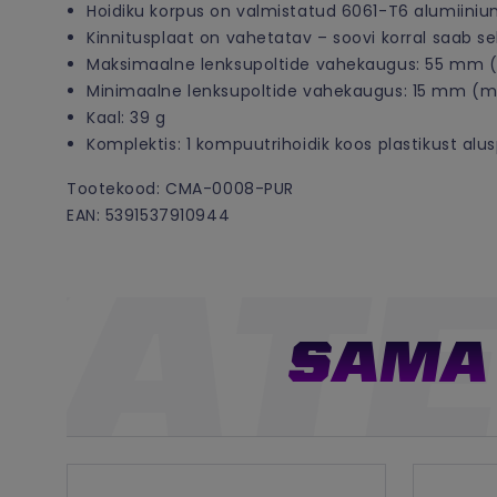
Hoidiku korpus on valmistatud 6061-T6 alumiinium
Kinnitusplaat on vahetatav – soovi korral saab s
Maksimaalne lenksupoltide vahekaugus: 55 mm (
Minimaalne lenksupoltide vahekaugus: 15 mm (m
Kaal: 39 g
Komplektis: 1 kompuutrihoidik koos plastikust alus
Tootekood: CMA-0008-PUR
EAN: 5391537910944
SAMA 