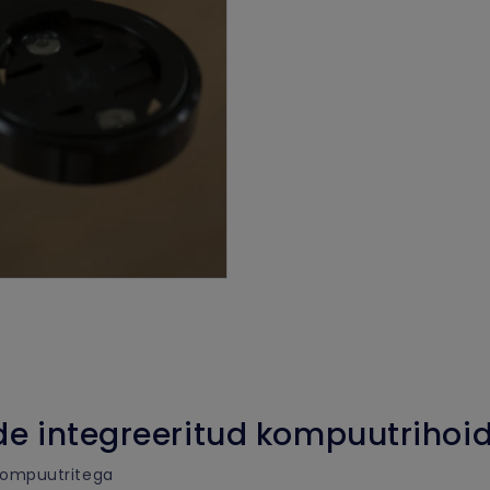
 integreeritud kompuutrihoid
akompuutritega