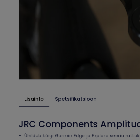
Lisainfo
Spetsifikatsioon
JRC Components Amplitude
Ühildub kõigi Garmin Edge ja Explore seeria ratt