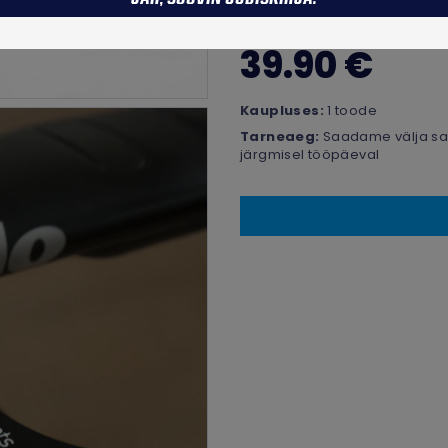
39.90 €
Kaupluses:
1 toode
Tarneaeg:
Saadame välja sa
järgmisel tööpäeval