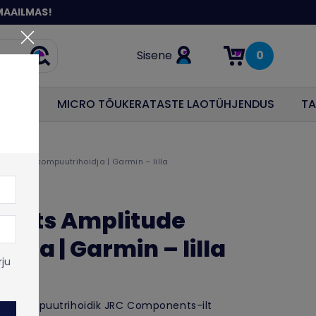
MAAILMAS!
Sisene
0
Otsi
Items in cart: 0
ODUS
MICRO TÕUKERATASTE LAOTÜHJENDUS
TA
litude kompuutrihoidja | Garmin – lilla
ents Amplitude
dja | Garmin – lilla
rju
nituv kompuutrihoidik JRC Components-ilt