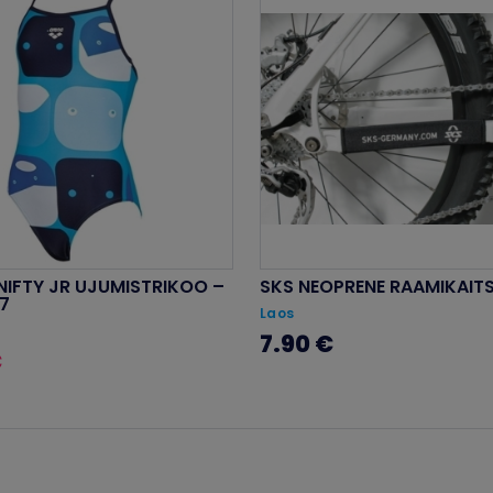
NIFTY JR UJUMISTRIKOO –
SKS NEOPRENE RAAMIKAIT
-7
Laos
7.90 €
€