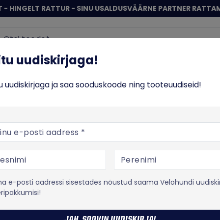
 - HINGELT RATTUR - SINU USALDUSVÄÄRNE PARTNER RATTA
Sisene
 uudiskirjaga!
iitu uudiskirjaga!
ERATTAD
TOIT JA TREENING
VABA AEG
% SO
tu uudiskirjaga ja saa sooduskoode ning tooteuudiseid!
lad ja rattakompuutrid
Rattakompuutrite tarvikud
JRC Components Amp
posti aadress
JRC Components
JRC Compon
kompuutrihoi
 e-posti aadressi sisestades nõustud saama Velohundi uudiski
eripakkumisi!
Tootekood:
CMA-0008-PUR
Integreeritud lenksule kin
JAH, SOOVIN UUDISKIRJA!