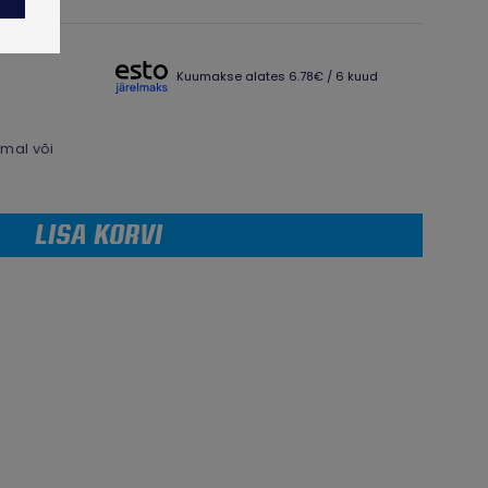
Kuumakse alates 6.78€ / 6 kuud
mal või
LISA KORVI