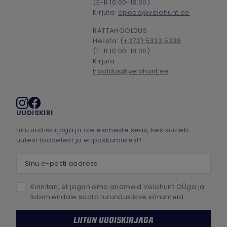
(E-R 10:00-18:00)
Kirjuta:
epood@velohunt.ee
RATTAHOOLDUS
Helista:
(+372) 5333 5338
(E-R 10:00-18:00)
Kirjuta:
hooldus@velohunt.ee
Sotsiaalmeedia
UUDISKIRI
Liitu uudiskirjaga ja ole esimeste seas, kes kuuleb
uutest toodetest ja eripakkumistest!
Sinu e-posti aadress
Kinnitan, et jagan oma andmeid Velohunt OÜga ja
luban endale saata turunduslikke sõnumeid
LIITUN UUDISKIRJAGA