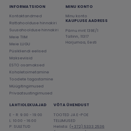
INFORMATSIOON
MINU KONTO
Kontaktandmed
Minu konto
KAUPLUSE AADRESS
Rattahoolduse hinnakiri
Suusahoolduse hinnakiri
Pärnu mnt 139E/1
Tallinn, 11317
Meie TIIM
Harjumaa, Eesti
Meie LUGU
Püsikliendi eelised
Makseviisid
ESTO osamaksed
Kohaletoimetamine
Toodete tagastamine
Müügitingimused
Privaatsustingimused
LAHTIOLEKUAJAD
VÕTA ÜHENDUST
E - R: 9:00 - 19:00
TOOTED JA E-POE
L: 10:00 - 16:00
TELLIMUSED
P: SULETUD
Helista:
(+372) 5333 2536