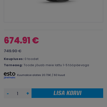
674.91 €
749.90 €
Kaupluses:
0 toodet
Tarneaeg:
Toode jõuab meie lattu 1-5 tööpäevaga
Kuumakse alates 20.73€ / 60 kuud
LISA KORVI
-
+