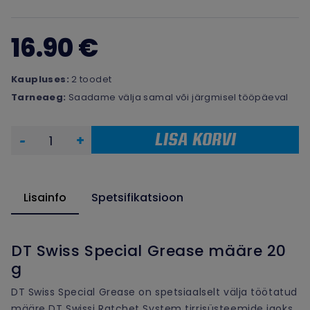
16.90 €
Kaupluses:
2 toodet
Tarneaeg:
Saadame välja samal või järgmisel tööpäeval
LISA KORVI
-
+
Lisainfo
Spetsifikatsioon
DT Swiss Special Grease määre 20
g
DT Swiss Special Grease on spetsiaalselt välja töötatud
määre DT Swissi Ratchet System tirrisüsteemide jaoks.