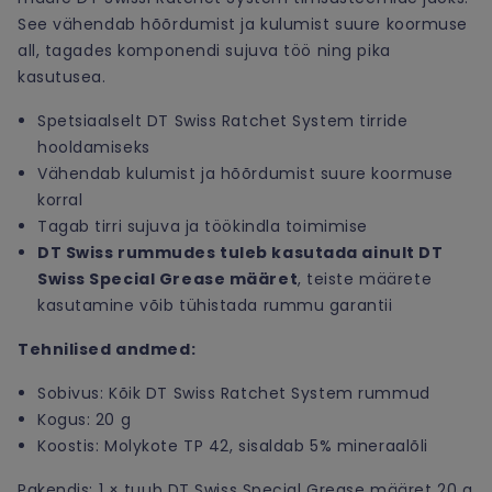
See vähendab hõõrdumist ja kulumist suure koormuse
all, tagades komponendi sujuva töö ning pika
kasutusea.
Spetsiaalselt DT Swiss Ratchet System tirride
hooldamiseks
Vähendab kulumist ja hõõrdumist suure koormuse
korral
Tagab tirri sujuva ja töökindla toimimise
DT Swiss rummudes tuleb kasutada ainult DT
Swiss Special Grease määret
, teiste määrete
kasutamine võib tühistada rummu garantii
Tehnilised andmed:
Sobivus: Kõik DT Swiss Ratchet System rummud
Kogus: 20 g
Koostis: Molykote TP 42, sisaldab 5% mineraalõli
Pakendis: 1 × tuub DT Swiss Special Grease määret 20 g