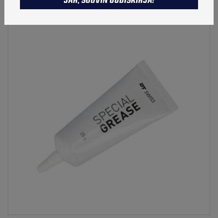
JAH, SOOVIN UUDISKIRJA!
Tootekood:
HXT10032508S
TALVETOOTED