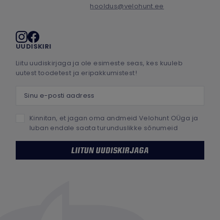
hooldus@velohunt.ee
Sotsiaalmeedia
UUDISKIRI
Liitu uudiskirjaga ja ole esimeste seas, kes kuuleb
uutest toodetest ja eripakkumistest!
Sinu e-posti aadress
Kinnitan, et jagan oma andmeid Velohunt OÜga ja
luban endale saata turunduslikke sõnumeid
LIITUN UUDISKIRJAGA