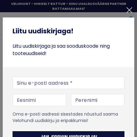
Liigu
VELOHUNT - HINGELT RATTUR - SINU USALDUSVÄÄRNE PARTNER
RATTAMAAILMAS!
sisu
Liitu uudiskirjaga!
juurde
0
Items 
Sisene
Liitu uudiskirjaga!
Velohunt
JALGRATTAD
Liitu uudiskirjaga ja saa sooduskoode ning
Otsi
tooteuudiseid!
RATTASÕIT
TÕUKERATTAD
ESILEHT
RATTASÕIT
Jalgrataste lisavarustus
E-posti aadress
Tööriistad ja hooldusvahendid
Määrded ja õlid
TOIT JA TREENING
DT Swiss Ratchet Grease 20g
DT Swiss
VABA AEG
DT Swiss Ratchet Grease
Oma e-posti aadressi sisestades nõustud saama
% SOODUS
20g
Velohundi uudiskirju ja eripakkumisi!
MICRO TÕUKERATASTE LAOTÜHJENDUS