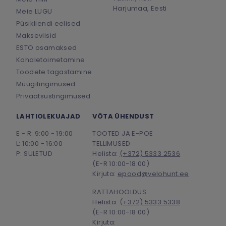
Harjumaa, Eesti
Meie LUGU
Püsikliendi eelised
Makseviisid
ESTO osamaksed
Kohaletoimetamine
Toodete tagastamine
Müügitingimused
Privaatsustingimused
LAHTIOLEKUAJAD
VÕTA ÜHENDUST
E - R: 9:00 - 19:00
TOOTED JA E-POE
L: 10:00 - 16:00
TELLIMUSED
P: SULETUD
Helista:
(+372) 5333 2536
(E-R 10:00-18:00)
Kirjuta:
epood@velohunt.ee
RATTAHOOLDUS
Helista:
(+372) 5333 5338
(E-R 10:00-18:00)
Kirjuta: