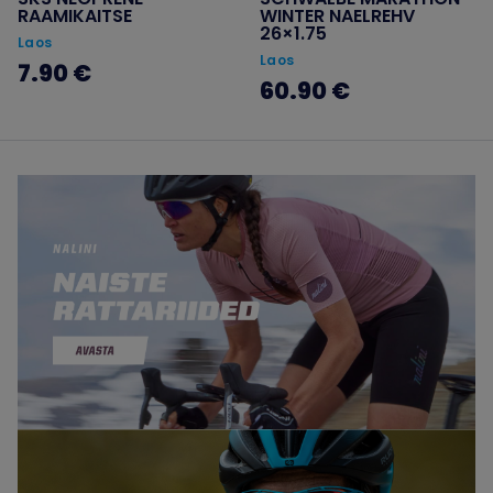
RAAMIKAITSE
WINTER NAELREHV
26×1.75
Laos
Laos
7.90 €
60.90 €