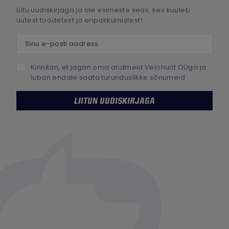
Liitu uudiskirjaga ja ole esimeste seas, kes kuuleb
uutest toodetest ja eripakkumistest!
Sinu e-posti aadress
Kinnitan, et jagan oma andmeid Velohunt OÜga ja
luban endale saata turunduslikke sõnumeid
LIITUN UUDISKIRJAGA