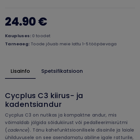
24.90 €
Kaupluses:
0 toodet
Tarneaeg:
Toode jõuab meie lattu 1-5 tööpäevaga
Lisainfo
Spetsifikatsioon
Cycplus C3 kiirus- ja
kadentsiandur
Cycplus C3 on nutikas ja kompaktne andur, mis
võimaldab jälgida sõidukiirust või pedalleerimisrütmi
(
cadence
). Tänu kahefunktsioonilisele disainile ja laiale
ühilduvusele on see asendamatu abiline igale ratturile,