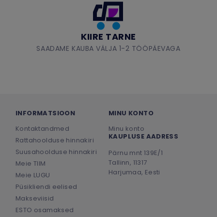
KIIRE TARNE
SAADAME KAUBA VÄLJA 1-2 TÖÖPÄEVAGA
INFORMATSIOON
MINU KONTO
Kontaktandmed
Minu konto
KAUPLUSE AADRESS
Rattahoolduse hinnakiri
Suusahoolduse hinnakiri
Pärnu mnt 139E/1
Tallinn, 11317
Meie TIIM
Harjumaa, Eesti
Meie LUGU
Püsikliendi eelised
Makseviisid
ESTO osamaksed