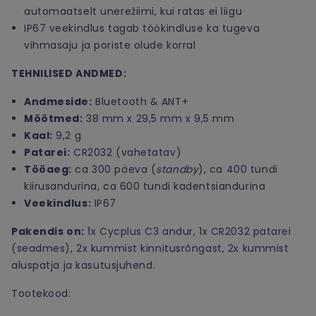
automaatselt unerežiimi, kui ratas ei liigu
IP67 veekindlus tagab töökindluse ka tugeva
vihmasaju ja poriste olude korral
TEHNILISED ANDMED:
Andmeside:
Bluetooth & ANT+
Mõõtmed:
38 mm x 29,5 mm x 9,5 mm
Kaal:
9,2 g
Patarei:
CR2032 (vahetatav)
Tööaeg:
ca 300 päeva (
standby
), ca 400 tundi
kiirusandurina, ca 600 tundi kadentsiandurina
Veekindlus:
IP67
Pakendis on:
1x Cycplus C3 andur, 1x CR2032 patarei
(seadmes), 2x kummist kinnitusrõngast, 2x kummist
aluspatja ja kasutusjuhend.
Tootekood: