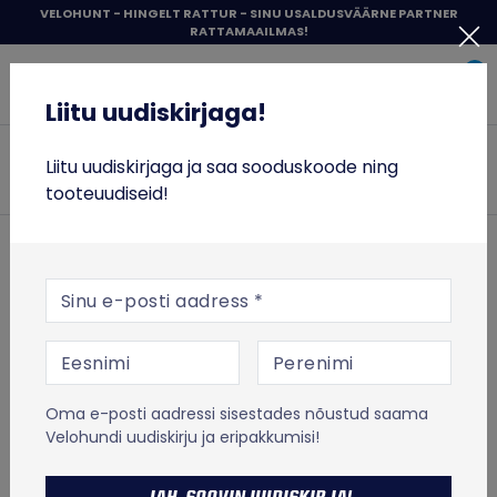
Liigu
VELOHUNT - HINGELT RATTUR - SINU USALDUSVÄÄRNE PARTNER
RATTAMAAILMAS!
sisu
Liitu uudiskirjaga!
juurde
0
Items 
Sisene
Liitu uudiskirjaga!
Velohunt
JALGRATTAD
Liitu uudiskirjaga ja saa sooduskoode ning
Otsi
tooteuudiseid!
RATTASÕIT
TÕUKERATTAD
ESILEHT
RATTASÕIT
Jalgrataste lisavarustus
E-posti aadress
Spordikellad ja rattakompuutrid
Andurid ja pulsivööd
TOIT JA TREENING
Cycplus C3 kiiruse- ja kadentsiandur
Cycplus
VABA AEG
Cycplus C3 kiiruse- ja
Oma e-posti aadressi sisestades nõustud saama
% SOODUS
kadentsiandur
Velohundi uudiskirju ja eripakkumisi!
MICRO TÕUKERATASTE LAOTÜHJENDUS