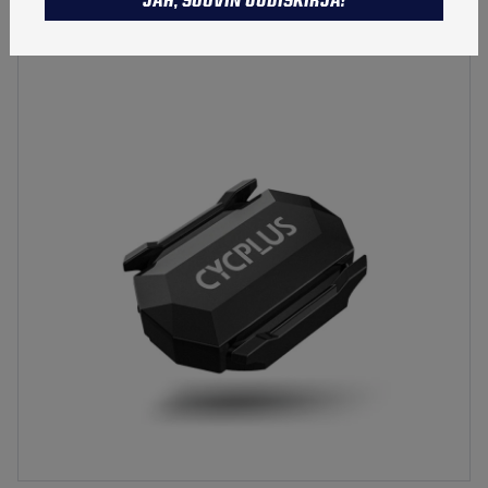
JAH, SOOVIN UUDISKIRJA!
Tootekood:
9029201000
TALVETOOTED