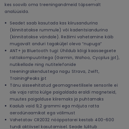
kes soovib oma treeningandmeid täpsemalt
analüüsida.
Seadet saab kasutada kas kiirusandurina
(kinnitatakse rummule) või kadentsiandurina
(kinnitatakse vändale). Režiimi vahetamine käib
mugavalt anduri tagaküljel oleva “nupuga”
ANT+ ja Bluetooth tugi: Ühildub kõigi kaasaegsete
rattakompuutritega (Garmin, Wahoo, Cycplus jpt),
nutikellade ning nutitelefonide
treeningrakendustega nagu Strava, Zwift,
TrainingPeaks jpt
Tänu sisseehitatud geomagneetilisele sensorile ei
ole vaja ratta külge paigaldada eraldi magneteid,
muutes paigalduse kiiremaks ja puhtamaks
Kaalub vaid 9,2 grammi ega mõjuta ratta
aerodünaamikat ega välimust
Vahetatav CR2032 nööppatarei kestab 400-600
tundi aktiivsel kasutamisel. Seade lülitub