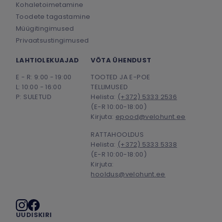
Kohaletoimetamine
Toodete tagastamine
Müügitingimused
Privaatsustingimused
LAHTIOLEKUAJAD
VÕTA ÜHENDUST
E - R: 9:00 - 19:00
TOOTED JA E-POE
L: 10:00 - 16:00
TELLIMUSED
P: SULETUD
Helista:
(+372) 5333 2536
(E-R 10:00-18:00)
Kirjuta:
epood@velohunt.ee
RATTAHOOLDUS
Helista:
(+372) 5333 5338
(E-R 10:00-18:00)
Kirjuta:
hooldus@velohunt.ee
Sotsiaalmeedia
UUDISKIRI